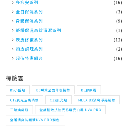
舒緩保濕高效清潔系列
(1)
表皮修復系列
(12)
頭皮調理系列
(2)
超值特惠組合
(16)
標籤雲
B5小藍瓶
B5瞬效全面修復精華
B5膠原霜
C12肌光活膚精華
C12肌光瓶
MELA B3淡斑淨亮精華
三酸煥膚瓶
全護極致抗油光防曬亮白乳 UVA PRO
全護清爽防曬液UVA PRO潤色
全護清爽防曬液UVA PRO 透明
全護清透亮顏防曬隔離乳UVA PRO
全面修復霜
多容安泡沫洗面乳
多容安清潔卸妝乳液