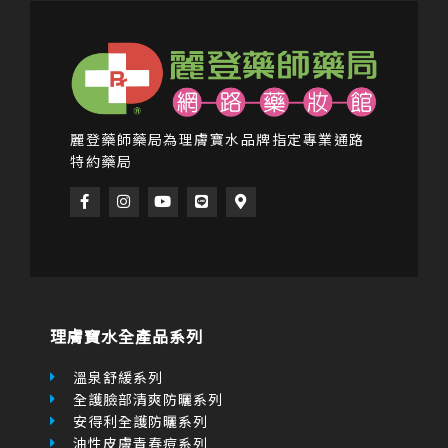
麗登藥師藥局為理膚寶水品牌指定專業通路
特約藥局
F
I
Y
L
M
a
n
o
i
a
c
s
u
n
p
e
t
t
e
-
b
a
u
m
o
g
b
a
o
r
e
r
k
a
k
-
m
e
f
r
理膚寶水全產品系列
-
a
l
溫泉舒緩系列
t
全護臉部清爽防曬系列
安得利全護防曬系列
油性皮膚青春痘系列
舒緩保濕高效清潔系列
全日保濕系列
身體保濕系列