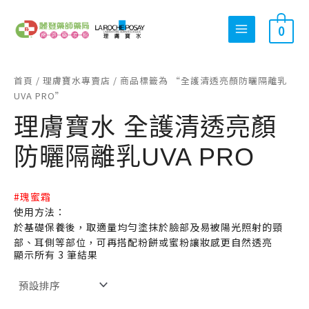
跳
搜
最
最
至
0
尋
低
高
主
關
價
價
要
內
鍵
格
格
首頁
/
理膚寶水專賣店
/ 商品標籤為 “全護清透亮顏防曬隔離乳
容
字
UVA PRO”
:
理膚寶水 全護清透亮顏
防曬隔離乳UVA PRO
#瑰蜜霜
使用方法：
於基礎保養後，取適量均勻塗抹於臉部及易被陽光照射的頸
部、耳側等部位，可再搭配粉餅或蜜粉讓妝感更自然透亮
顯示所有 3 筆結果