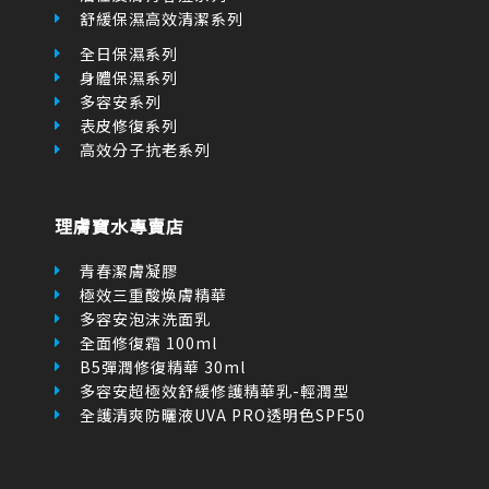
多容安系列
表皮修復系列
高效分子抗老系列
理膚寶水專賣店
青春潔膚凝膠
極效三重酸煥膚精華
多容安泡沫洗面乳
全面修復霜 100ml
B5彈潤修復精華 30ml
多容安超極效舒緩修護精華乳-輕潤型
全護清爽防曬液UVA PRO透明色SPF50
網站服務
關於我們