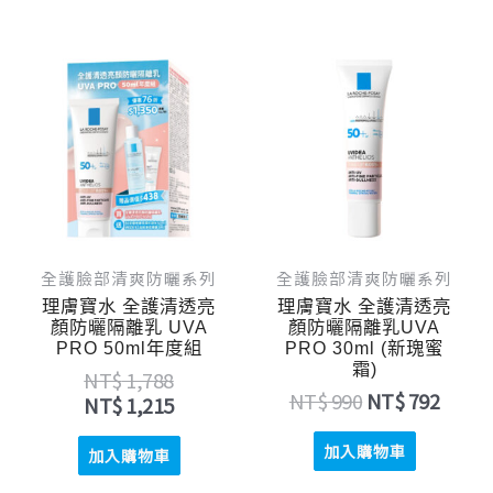
原
目
原
目
始
前
始
前
價
價
價
價
格：
格：
格：
格：
NT$ 1,788。
NT$ 1,215。
NT$ 990。
NT$ 
全護臉部清爽防曬系列
全護臉部清爽防曬系列
理膚寶水 全護清透亮
理膚寶水 全護清透亮
顏防曬隔離乳 UVA
顏防曬隔離乳UVA
PRO 50ml年度組
PRO 30ml (新瑰蜜
霜)
NT$
1,788
NT$
990
NT$
792
NT$
1,215
加入購物車
加入購物車