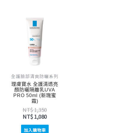
原
目
始
前
價
價
格：
格：
NT$ 1,350。
NT$ 1,080。
全護臉部清爽防曬系列
理膚寶水 全護清透亮
顏防曬隔離乳UVA
PRO 50ml (新瑰蜜
霜)
NT$
1,350
NT$
1,080
加入購物車