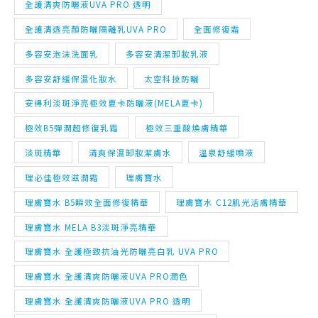
多容安舒緩保濕化妝水
太空科技防曬
安得利淡斑淨亮極效夏卡防曬液(MELA夏卡)
極效B5彈潤超修復乳霜
極效三重酸煥膚精華
淡斑精華
清爽保濕卸妝潔膚水
溫泉舒緩噴液
理必佳極效滋潤霜
理膚寶水
理膚寶水 B5瞬效全面修復精華
理膚寶水 C12肌光活膚精華
理膚寶水 MELA B3淡斑淨亮精華
理膚寶水 全護極致抗油光防曬亮白乳 UVA PRO
理膚寶水 全護清爽防曬液UVA PRO潤色
理膚寶水 全護清爽防曬液UVA PRO 透明
理膚寶水 全護清透亮顏防曬隔離乳UVA PRO
理膚寶水 全面修復霜
理膚寶水 多容安泡沫洗面乳