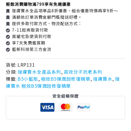
輕鬆消費購物滿799享有免運優惠
理膚寶水全品項單品8折優惠、組合優惠特價再享9折～
滿額依訂單消費金額門檻贈送好禮。
提供多款付款方式、物流配送方式：
7-11超商取貨付款
黑貓宅急便貨到付款
享7天免費鑑賞期
藍新科技第三方金流
貨號:
LRP131
分類:
理膚寶水全產品系列
,
高效分子抗老系列
標籤:
B5小藍瓶
,
極效B5彈潤超修復精華
,
理膚寶水
,
理
膚寶水 極效B5彈潤超修復精華
安全結帳保證