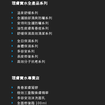
f
r
理膚寶水全產品系列
-
a
l
溫泉舒緩系列
t
全護臉部清爽防曬系列
安得利全護防曬系列
油性皮膚青春痘系列
舒緩保濕高效清潔系列
全日保濕系列
身體保濕系列
多容安系列
表皮修復系列
高效分子抗老系列
理膚寶水專賣店
青春潔膚凝膠
極效三重酸煥膚精華
多容安泡沫洗面乳
全面修復霜 100ml