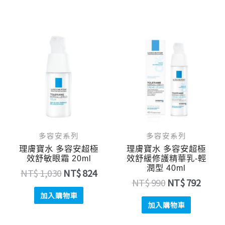
原
目
原
目
始
前
始
前
價
價
價
價
格：
格：
格：
格：
NT$ 1,030。
NT$ 824。
NT$ 990。
NT$ 
多容安系列
多容安系列
理膚寶水 多容安超極
理膚寶水 多容安超極
效舒敏眼霜 20ml
效舒緩修護精華乳-輕
潤型 40ml
NT$
1,030
NT$
824
NT$
990
NT$
792
加入購物車
加入購物車