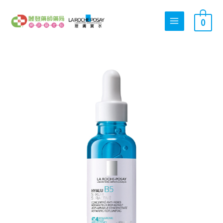
跳
搜
至
0
尋
主
關
要
內
鍵
理
容
字
原
目
膚
:
寶
水
極
始
前
效
B5
彈
潤
價
價
超
修
復
精
格：
格：
華
30ml
數