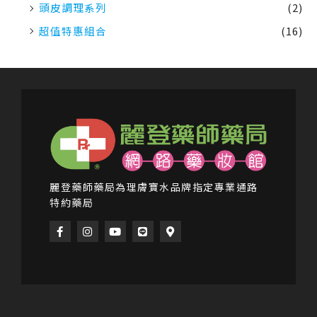
頭皮調理系列
(2)
超值特惠組合
(16)
麗登藥師藥局為理膚寶水品牌指定專業通路
特約藥局
F
I
Y
L
M
a
n
o
i
a
c
s
u
n
p
e
t
t
e
-
b
a
u
m
o
g
b
a
o
r
e
r
k
a
k
-
m
e