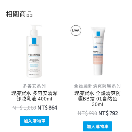
相關商品
原
目
原
目
始
前
始
前
價
價
價
價
格：
格：
格：
格：
NT$ 1,080。
NT$ 864。
NT$ 990。
NT$ 
多容安系列
全護臉部清爽防曬系列
理膚寶水 多容安清潔
理膚寶水 全護清爽防
卸妝乳液 400ml
曬BB霜 01自然色
30ml
NT$
1,080
NT$
864
NT$
990
NT$
792
加入購物車
加入購物車