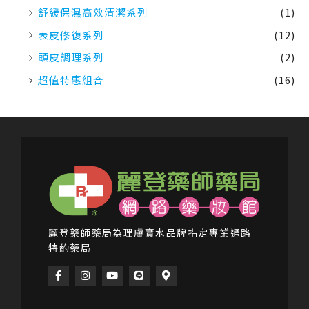
頭皮調理系列
(2)
超值特惠組合
(16)
麗登藥師藥局為理膚寶水品牌指定專業通路
特約藥局
F
I
Y
L
M
a
n
o
i
a
c
s
u
n
p
e
t
t
e
-
b
a
u
m
o
g
b
a
o
r
e
r
k
a
k
-
m
e