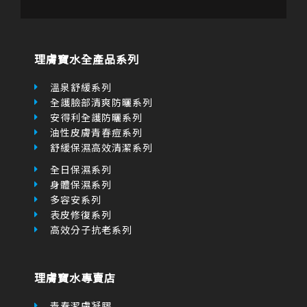
f
r
理膚寶水全產品系列
-
a
l
溫泉舒緩系列
t
全護臉部清爽防曬系列
安得利全護防曬系列
油性皮膚青春痘系列
舒緩保濕高效清潔系列
全日保濕系列
身體保濕系列
多容安系列
表皮修復系列
高效分子抗老系列
理膚寶水專賣店
青春潔膚凝膠
極效三重酸煥膚精華
多容安泡沫洗面乳
全面修復霜 100ml