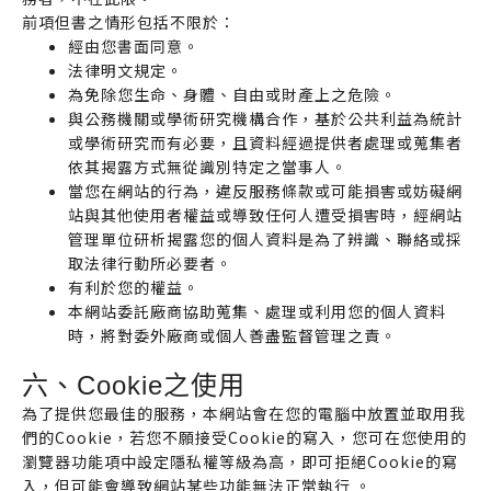
前項但書之情形包括不限於：
經由您書面同意。
法律明文規定。
為免除您生命、身體、自由或財產上之危險。
與公務機關或學術研究機構合作，基於公共利益為統計
或學術研究而有必要，且資料經過提供者處理或蒐集者
依其揭露方式無從識別特定之當事人。
當您在網站的行為，違反服務條款或可能損害或妨礙網
站與其他使用者權益或導致任何人遭受損害時，經網站
管理單位研析揭露您的個人資料是為了辨識、聯絡或採
取法律行動所必要者。
有利於您的權益。
本網站委託廠商協助蒐集、處理或利用您的個人資料
時，將對委外廠商或個人善盡監督管理之責。
六、Cookie之使用
為了提供您最佳的服務，本網站會在您的電腦中放置並取用我
們的Cookie，若您不願接受Cookie的寫入，您可在您使用的
瀏覽器功能項中設定隱私權等級為高，即可拒絕Cookie的寫
入，但可能會導致網站某些功能無法正常執行 。