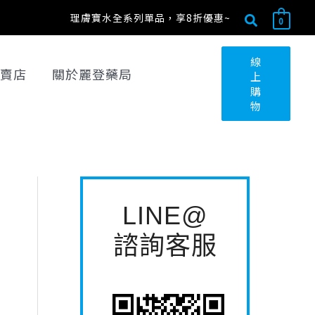
搜
最
最
搜
理膚寶水全系列單品，享8折優惠~
0
尋
低
高
尋
關
價
價
線
賣店
關於麗登藥局
上
鍵
格
格
購
字
物
:
LINE@
諮詢客服