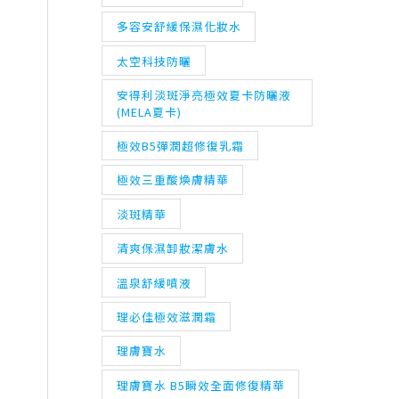
多容安舒緩保濕化妝水
太空科技防曬
安得利淡斑淨亮極效夏卡防曬液
(MELA夏卡)
極效B5彈潤超修復乳霜
極效三重酸煥膚精華
淡斑精華
清爽保濕卸妝潔膚水
溫泉舒緩噴液
理必佳極效滋潤霜
理膚寶水
理膚寶水 B5瞬效全面修復精華