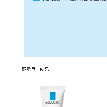
顯示單一結果
原
目
始
前
價
價
格：
格：