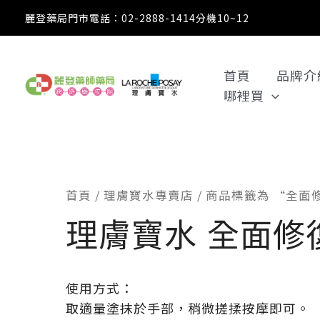
跳
麗登藥局門市電話：02-2888-1414分機10~12
至
主
要
首頁
品牌介
內
哪裡買
容
首頁
/
理膚寶水專賣店
/ 商品標籤為 “全面
理膚寶水 全面修
使用方式：
取適量塗抹於手部，稍微搓揉按摩即可。