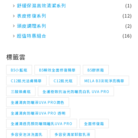
舒緩保濕高效清潔系列
(1)
表皮修復系列
(12)
頭皮調理系列
(2)
超值特惠組合
(16)
標籤雲
B5小藍瓶
B5瞬效全面修復精華
B5膠原霜
C12肌光活膚精華
C12肌光瓶
MELA B3淡斑淨亮精華
三酸煥膚瓶
全護極致抗油光防曬亮白乳 UVA PRO
全護清爽防曬液UVA PRO潤色
全護清爽防曬液UVA PRO 透明
全護清透亮顏防曬隔離乳UVA PRO
全面修復霜
多容安泡沫洗面乳
多容安清潔卸妝乳液