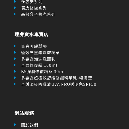
多容安系列
表皮修復系列
高效分子抗老系列
理膚寶水專賣店
青春潔膚凝膠
極效三重酸煥膚精華
多容安泡沫洗面乳
全面修復霜 100ml
B5彈潤修復精華 30ml
多容安超極效舒緩修護精華乳-輕潤型
全護清爽防曬液UVA PRO透明色SPF50
網站服務
關於我們