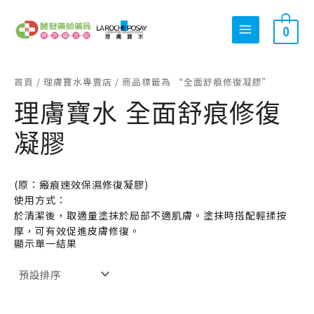
跳
搜
最
最
至
0
尋
低
高
主
關
價
價
要
內
鍵
格
格
首頁
/
理膚寶水專賣店
/ 商品標籤為 “全面舒痕修復凝膠”
容
字
理膚寶水 全面舒痕修復
:
凝膠
(原：瘢痕速效保濕修復凝膠)
使用方式：
於清潔後，取適量塗抹於局部不適肌膚。塗抹時搭配輕揉按
摩，可有效促進皮膚修復。
顯示單一結果