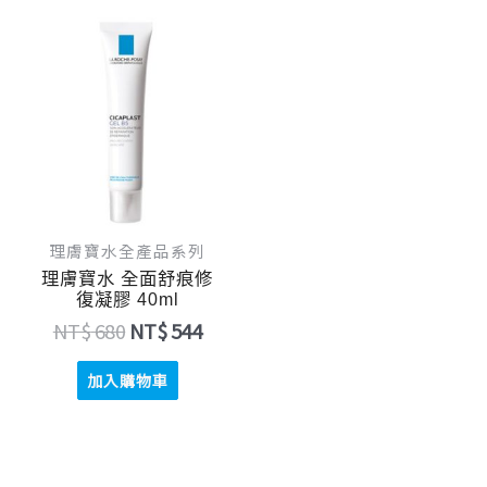
原
目
始
前
價
價
格：
格：
NT$ 680。
NT$ 544。
理膚寶水全產品系列
理膚寶水 全面舒痕修
復凝膠 40ml
NT$
680
NT$
544
加入購物車