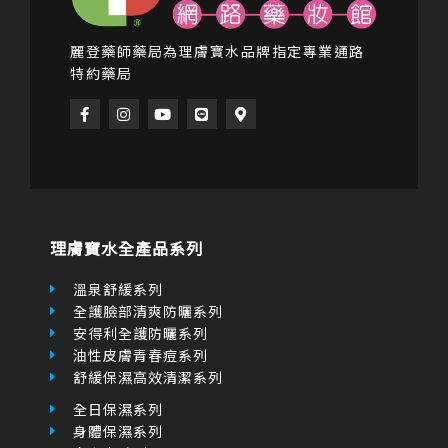
麗登藥師藥局為理膚寶水品牌指定專業通路
特約藥局
F
I
Y
L
M
a
n
o
i
a
c
s
u
n
p
e
t
t
e
-
b
a
u
m
o
g
b
a
o
r
e
r
k
a
k
-
m
e
f
r
理膚寶水全產品系列
-
a
l
溫泉舒緩系列
t
全護臉部清爽防曬系列
安得利全護防曬系列
油性皮膚青春痘系列
舒緩保濕高效清潔系列
全日保濕系列
身體保濕系列