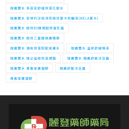
理膚寶水 多容安舒緩保濕化妝水
理膚寶水 安得利淡斑淨亮極效夏卡防曬液(MELA夏卡)
理膚寶水 極效B5彈潤超修復乳霜
理膚寶水 極效三重酸煥膚精華
理膚寶水 清爽保濕卸妝潔膚水
理膚寶水 溫泉舒緩噴液
理膚寶水 理必佳極效滋潤霜
理膚寶水 親膚舒敏沐浴露
理膚寶水 青春潔膚凝膠
親膚舒敏沐浴露
青春潔膚凝膠