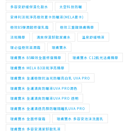
多容安舒緩保濕化妝水
太空科技防曬
安得利淡斑淨亮極效夏卡防曬液(MELA夏卡)
極效B5彈潤超修復乳霜
極效三重酸煥膚精華
淡斑精華
清爽保濕卸妝潔膚水
溫泉舒緩噴液
理必佳極效滋潤霜
理膚寶水
理膚寶水 B5瞬效全面修復精華
理膚寶水 C12肌光活膚精華
理膚寶水 MELA B3淡斑淨亮精華
理膚寶水 全護極致抗油光防曬亮白乳 UVA PRO
理膚寶水 全護清爽防曬液UVA PRO潤色
理膚寶水 全護清爽防曬液UVA PRO 透明
理膚寶水 全護清透亮顏防曬隔離乳UVA PRO
理膚寶水 全面修復霜
理膚寶水 多容安泡沫洗面乳
理膚寶水 多容安清潔卸妝乳液