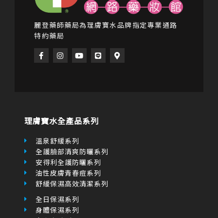
F
I
Y
L
M
a
n
o
i
a
c
s
u
n
p
e
t
t
e
-
b
a
u
m
o
g
b
a
o
r
e
r
k
a
k
-
m
e
f
r
理膚寶水全產品系列
-
a
l
溫泉舒緩系列
t
全護臉部清爽防曬系列
安得利全護防曬系列
油性皮膚青春痘系列
舒緩保濕高效清潔系列
全日保濕系列
身體保濕系列
多容安系列
表皮修復系列
高效分子抗老系列