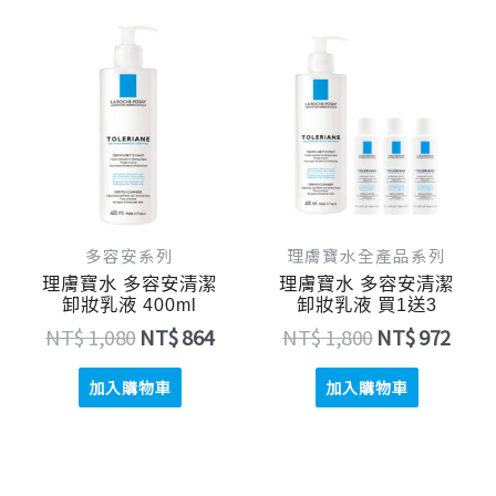
原
目
原
目
始
前
始
前
價
價
價
價
格：
格：
格：
格：
NT$ 1,080。
NT$ 864。
NT$ 1,800。
NT$ 
多容安系列
理膚寶水全產品系列
理膚寶水 多容安清潔
理膚寶水 多容安清潔
卸妝乳液 400ml
卸妝乳液 買1送3
NT$
1,080
NT$
864
NT$
1,800
NT$
972
加入購物車
加入購物車