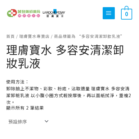
跳
搜
最
最
至
0
尋
低
高
主
關
價
價
要
內
鍵
格
格
首頁
/
理膚寶水專賣店
/ 商品標籤為 “多容安清潔卸妝乳液”
容
字
理膚寶水 多容安清潔卸
:
妝乳液
使用方法：
卸除臉上不潔物、彩妝、粉底，沾取適量 理膚寶水 多容安清
潔卸粧乳液 以小腹小圈方式輕按摩後，再以面紙拭淨，重複2
次。
顯示所有 2 筆結果