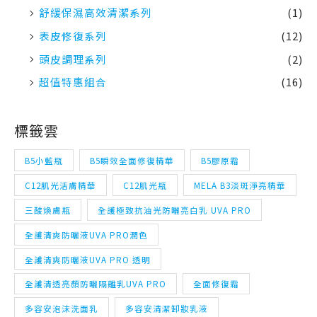
頭皮調理系列
(2)
超值特惠組合
(16)
標籤雲
B5小藍瓶
B5瞬效全面修復精華
B5膠原霜
C12肌光活膚精華
C12肌光瓶
MELA B3淡斑淨亮精華
三酸煥膚瓶
全護極致抗油光防曬亮白乳 UVA PRO
全護清爽防曬液UVA PRO潤色
全護清爽防曬液UVA PRO 透明
全護清透亮顏防曬隔離乳UVA PRO
全面修復霜
多容安泡沫洗面乳
多容安清潔卸妝乳液
多容安舒緩保濕化妝水
太空科技防曬
安得利淡斑淨亮極效夏卡防曬液(MELA夏卡)