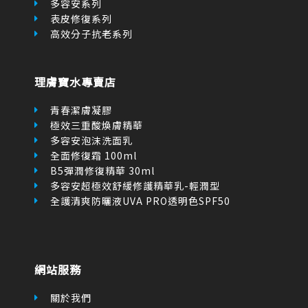
理膚寶水專賣店
青春潔膚凝膠
極效三重酸煥膚精華
多容安泡沫洗面乳
全面修復霜 100ml
B5彈潤修復精華 30ml
多容安超極效舒緩修護精華乳-輕潤型
全護清爽防曬液UVA PRO透明色SPF50
網站服務
關於我們
聯繫我們
線上購物
付款方式
隱私權聲明