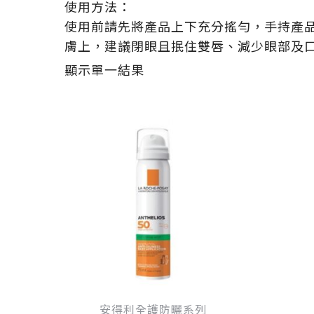
使用方法：
使用前請先將產品上下充分搖勻，手持產品
膚上，建議閉眼且抿住雙唇、減少眼部及
顯示單一結果
原
目
始
前
價
價
格：
格：
NT$ 940。
NT$ 752。
安得利全護防曬系列