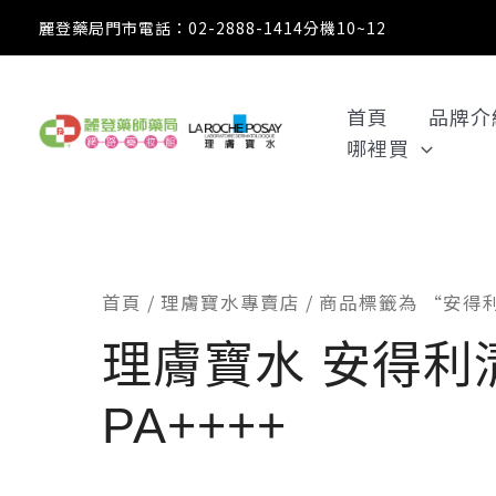
跳
麗登藥局門市電話：02-2888-1414分機10~12
至
主
要
首頁
品牌介
內
哪裡買
容
首頁
/
理膚寶水專賣店
/ 商品標籤為 “安得利
理膚寶水 安得利
PA++++