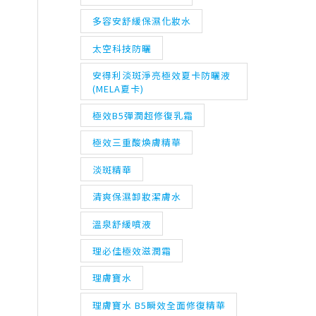
多容安舒緩保濕化妝水
太空科技防曬
安得利淡斑淨亮極效夏卡防曬液
(MELA夏卡)
極效B5彈潤超修復乳霜
極效三重酸煥膚精華
淡斑精華
清爽保濕卸妝潔膚水
溫泉舒緩噴液
理必佳極效滋潤霜
理膚寶水
理膚寶水 B5瞬效全面修復精華