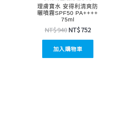
理膚寶水 安得利清爽防
曬噴霧SPF50 PA++++
75ml
NT$
940
NT$
752
加入購物車