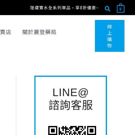
搜
最
最
搜
理膚寶水全系列單品，享8折優惠~
0
尋
低
高
尋
關
價
價
線
賣店
關於麗登藥局
上
鍵
格
格
購
字
物
:
LINE@
諮詢客服