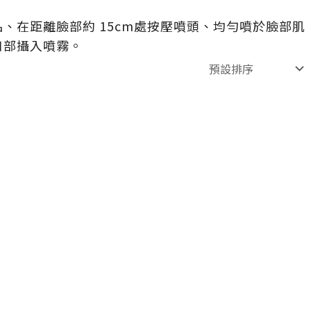
、在距離臉部約 15cm處按壓噴頭、均勻噴於臉部肌
口部攝入噴霧。