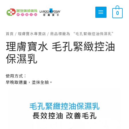
跳
搜
至
0
尋
主
關
要
內
鍵
首頁
/
理膚寶水專賣店
/ 商品標籤為 “毛孔緊緻控油保濕乳”
容
字
理膚寶水 毛孔緊緻控油
:
保濕乳
使用方式：
早晚取適量，塗抹全臉。