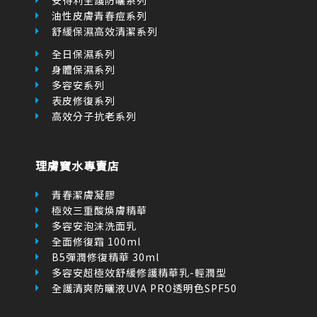
身體保濕系列
多容安系列
表皮修復系列
高效分子抗老系列
理膚寶水專賣店
青春潔膚凝膠
極效三重酸煥膚精華
多容安泡沫洗面乳
全面修復霜 100ml
B5彈潤修復精華 30ml
多容安超極效舒緩修護精華乳-輕潤型
全護清爽防曬液UVA PRO透明色SPF50
網站服務