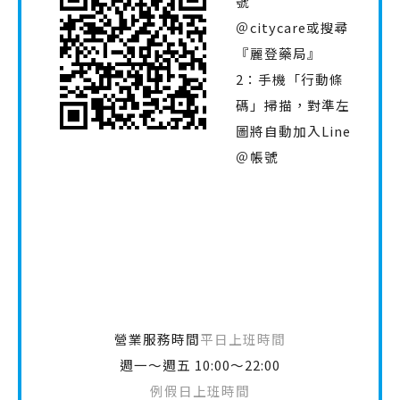
號
＠citycare或搜尋
『麗登藥局』
2：手機「行動條
碼」掃描，對準左
圖將自動加入Line
＠帳號
營業服務時間
平日上班時間
週一～週五 10:00～22:00
例假日上班時間
週六～週日 12:00 ～21:00
麗登藥局門市服務電話
02-28881414
分機10、11、12