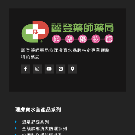
麗登藥師藥局為理膚寶水品牌指定專業通路
特約藥局
F
I
Y
L
M
a
n
o
i
a
c
s
u
n
p
e
t
t
e
-
b
a
u
m
o
g
b
a
o
r
e
r
k
a
k
-
m
e
f
r
理膚寶水全產品系列
-
a
l
溫泉舒緩系列
t
全護臉部清爽防曬系列
安得利全護防曬系列
油性皮膚青春痘系列
舒緩保濕高效清潔系列
全日保濕系列