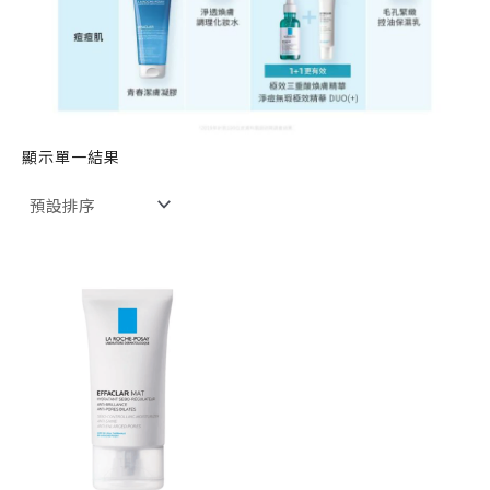
顯示單一結果
原
目
始
前
價
價
格：
格：
NT$ 800。
NT$ 640。