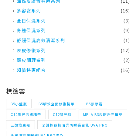
身體保濕系列
(9)
舒緩保濕高效清潔系列
(1)
表皮修復系列
(12)
頭皮調理系列
(2)
超值特惠組合
(16)
標籤雲
B5小藍瓶
B5瞬效全面修復精華
B5膠原霜
C12肌光活膚精華
C12肌光瓶
MELA B3淡斑淨亮精華
三酸煥膚瓶
全護極致抗油光防曬亮白乳 UVA PRO
全護清爽防曬液UVA PRO潤色
全護清爽防曬液UVA PRO 透明
全護清透亮顏防曬隔離乳UVA PRO
全面修復霜