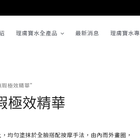
紹
理膚寶水全產品
最新消息
理膚寶水專
痘無瑕極效精華”
瑕極效精華
上，均勻塗抹於全臉搭配按摩手法，由內而外畫圈，