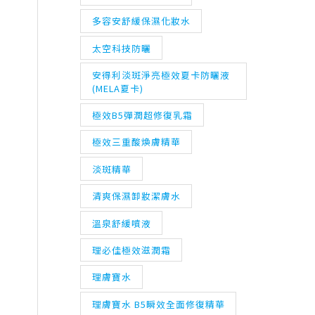
多容安舒緩保濕化妝水
太空科技防曬
安得利淡斑淨亮極效夏卡防曬液
(MELA夏卡)
極效B5彈潤超修復乳霜
極效三重酸煥膚精華
淡斑精華
清爽保濕卸妝潔膚水
溫泉舒緩噴液
理必佳極效滋潤霜
理膚寶水
理膚寶水 B5瞬效全面修復精華