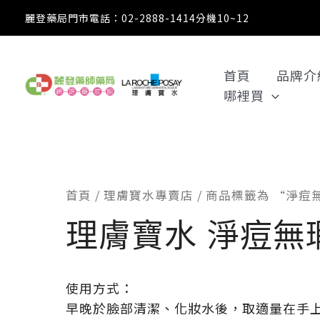
跳
麗登藥局門市電話：02-2888-1414分機10~12
至
主
要
首頁
品牌介
內
哪裡買
容
首頁
/
理膚寶水專賣店
/ 商品標籤為 “淨
理膚寶水 淨痘無
使用方式：
早晚於臉部清潔、化妝水後，取適量在手