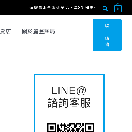
搜
最
最
搜
理膚寶水全系列單品，享8折優惠~
0
尋
低
高
尋
關
價
價
線
賣店
關於麗登藥局
上
鍵
格
格
購
字
物
:
LINE@
諮詢客服