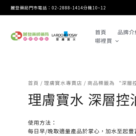
跳
麗登藥局門市電話：02-2888-1414分機10~12
至
主
要
首頁
品牌介
內
哪裡買
容
首頁
/
理膚寶水專賣店
/ 商品標籤為 “深
理膚寶水 深層控
使用方法：
每日早/晚取適量產品於掌心，加水至起