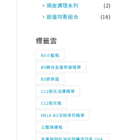
頭皮調理系列
(2)
超值特惠組合
(16)
標籤雲
B5小藍瓶
B5瞬效全面修復精華
B5膠原霜
C12肌光活膚精華
C12肌光瓶
MELA B3淡斑淨亮精華
三酸煥膚瓶
全護極致抗油光防曬亮白乳 UVA