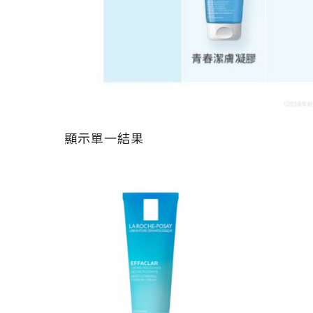
顯示單一結果
原
目
始
前
價
價
格：
格：
NT$ 550。
NT$ 440。