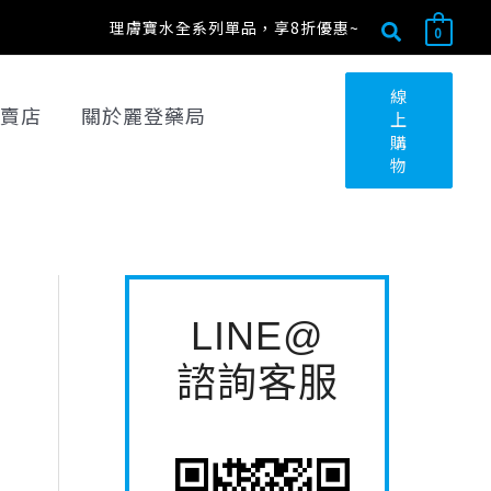
搜
搜
理膚寶水全系列單品，享8折優惠~
0
尋
尋
關
線
賣店
關於麗登藥局
上
鍵
購
字
物
:
LINE@
諮詢客服