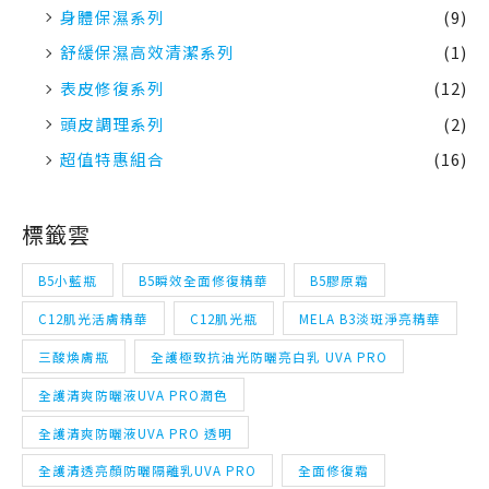
身體保濕系列
(9)
舒緩保濕高效清潔系列
(1)
表皮修復系列
(12)
頭皮調理系列
(2)
超值特惠組合
(16)
標籤雲
B5小藍瓶
B5瞬效全面修復精華
B5膠原霜
C12肌光活膚精華
C12肌光瓶
MELA B3淡斑淨亮精華
三酸煥膚瓶
全護極致抗油光防曬亮白乳 UVA PRO
全護清爽防曬液UVA PRO潤色
全護清爽防曬液UVA PRO 透明
全護清透亮顏防曬隔離乳UVA PRO
全面修復霜