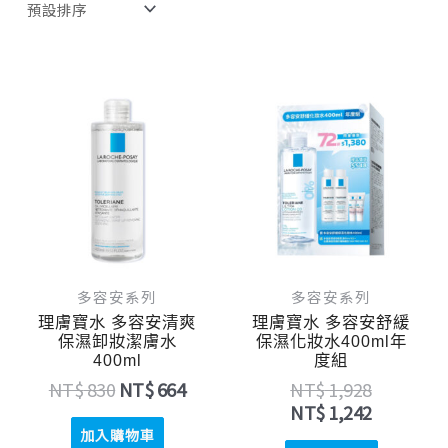
原
目
原
目
始
前
始
前
價
價
價
價
格：
格：
格：
格：
NT$ 830。
NT$ 664。
NT$ 1,9
NT$ 1,2
多容安系列
多容安系列
理膚寶水 多容安清爽
理膚寶水 多容安舒緩
保濕卸妝潔膚水
保濕化妝水400ml年
400ml
度組
NT$
830
NT$
664
NT$
1,928
NT$
1,242
加入購物車