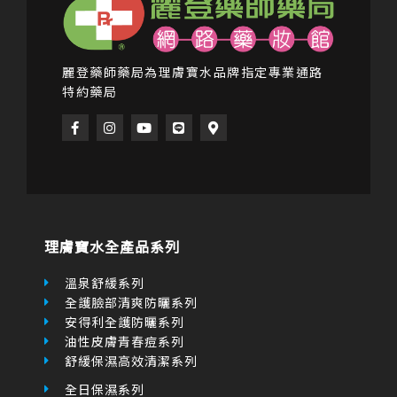
麗登藥師藥局為理膚寶水品牌指定專業通路
特約藥局
F
I
Y
L
M
a
n
o
i
a
c
s
u
n
p
e
t
t
e
-
b
a
u
m
o
g
b
a
o
r
e
r
k
a
k
-
m
e
f
r
理膚寶水全產品系列
-
a
l
溫泉舒緩系列
t
全護臉部清爽防曬系列
安得利全護防曬系列
油性皮膚青春痘系列
舒緩保濕高效清潔系列
全日保濕系列