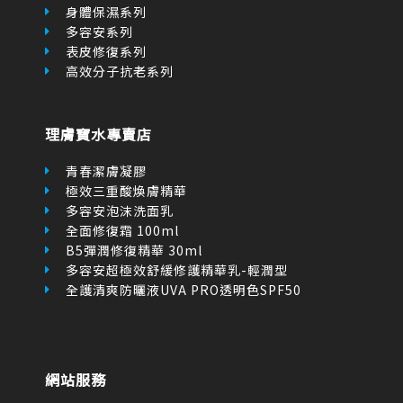
身體保濕系列
多容安系列
表皮修復系列
高效分子抗老系列
理膚寶水專賣店
青春潔膚凝膠
極效三重酸煥膚精華
多容安泡沫洗面乳
全面修復霜 100ml
B5彈潤修復精華 30ml
多容安超極效舒緩修護精華乳-輕潤型
全護清爽防曬液UVA PRO透明色SPF50
網站服務