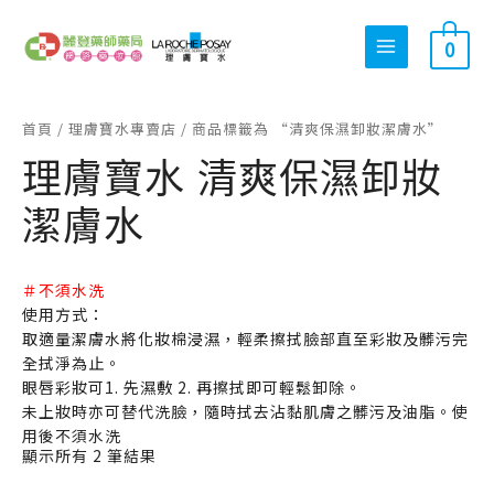
跳
搜
最
最
至
0
尋
低
高
主
關
價
價
要
內
鍵
格
格
首頁
/
理膚寶水專賣店
/ 商品標籤為 “清爽保濕卸妝潔膚水”
容
字
理膚寶水 清爽保濕卸妝
:
潔膚水
＃不須水洗
使用方式：
取適量潔膚水將化妝棉浸濕，輕柔擦拭臉部直至彩妝及髒污完
全拭淨為止。
眼唇彩妝可1. 先濕敷 2. 再擦拭即可輕鬆卸除。
未上妝時亦可替代洗臉，隨時拭去沾黏肌膚之髒污及油脂。使
用後不須水洗
顯示所有 2 筆結果