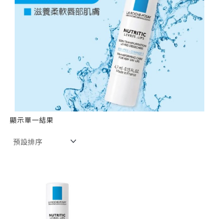
顯示單一結果
原
目
始
前
價
價
格：
格：