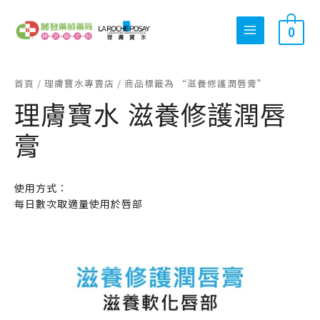
跳
搜
最
最
至
0
尋
低
高
主
關
價
價
要
內
鍵
格
格
首頁
/
理膚寶水專賣店
/ 商品標籤為 “滋養修護潤唇膏”
容
字
理膚寶水 滋養修護潤唇
:
膏
使用方式：
每日數次取適量使用於唇部