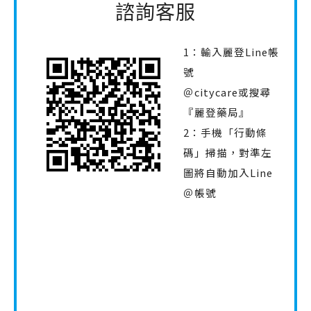
諮詢客服
1：輸入麗登Line帳
號
＠citycare或搜尋
『麗登藥局』
2：手機「行動條
碼」掃描，對準左
圖將自動加入Line
＠帳號
營業服務時間
平日上班時間
週一～週五 10:00～22:00