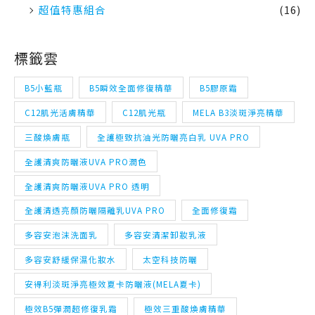
標籤雲
B5小藍瓶
B5瞬效全面修復精華
B5膠原霜
C12肌光活膚精華
C12肌光瓶
MELA B3淡斑淨亮精華
三酸煥膚瓶
全護極致抗油光防曬亮白乳 UVA PRO
全護清爽防曬液UVA PRO潤色
全護清爽防曬液UVA PRO 透明
全護清透亮顏防曬隔離乳UVA PRO
全面修復霜
多容安泡沫洗面乳
多容安清潔卸妝乳液
多容安舒緩保濕化妝水
太空科技防曬
安得利淡斑淨亮極效夏卡防曬液(MELA夏卡)
極效B5彈潤超修復乳霜
極效三重酸煥膚精華
淡斑精華
清爽保濕卸妝潔膚水
溫泉舒緩噴液
理必佳極效滋潤霜
理膚寶水