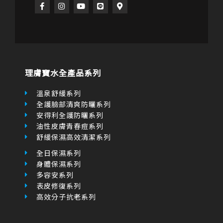
o
g
b
a
o
r
e
r
k
a
k
-
m
e
f
r
理膚寶水全產品系列
-
a
l
溫泉舒緩系列
t
全護臉部清爽防曬系列
安得利全護防曬系列
油性皮膚青春痘系列
舒緩保濕高效清潔系列
全日保濕系列
身體保濕系列
多容安系列
表皮修復系列
高效分子抗老系列
理膚寶水專賣店
青春潔膚凝膠