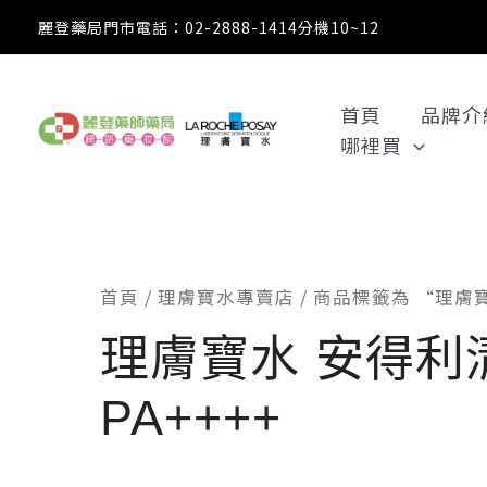
跳
麗登藥局門市電話：02-2888-1414分機10~12
至
主
要
首頁
品牌介
內
哪裡買
容
首頁
/
理膚寶水專賣店
/ 商品標籤為 “理膚寶
理膚寶水 安得利
PA++++