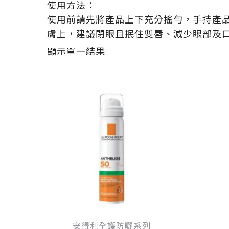
使用方法：
使用前請先將產品上下充分搖勻，手持產品
膚上，建議閉眼且抿住雙唇、減少眼部及
顯示單一結果
原
目
始
前
價
價
格：
格：
NT$ 940。
NT$ 752。
安得利全護防曬系列