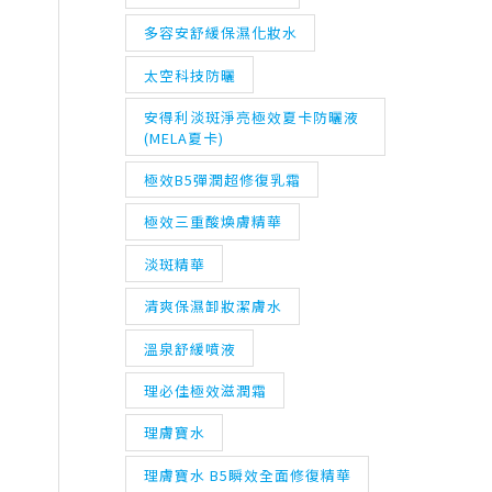
多容安舒緩保濕化妝水
太空科技防曬
安得利淡斑淨亮極效夏卡防曬液
(MELA夏卡)
極效B5彈潤超修復乳霜
極效三重酸煥膚精華
淡斑精華
清爽保濕卸妝潔膚水
溫泉舒緩噴液
理必佳極效滋潤霜
理膚寶水
理膚寶水 B5瞬效全面修復精華