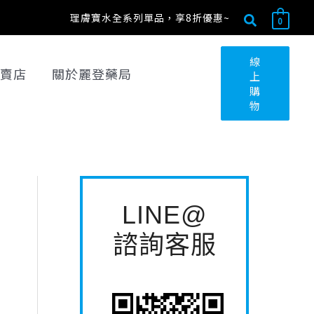
搜
最
最
搜
理膚寶水全系列單品，享8折優惠~
0
尋
低
高
尋
關
價
價
線
賣店
關於麗登藥局
上
鍵
格
格
購
字
物
:
LINE@
諮詢客服