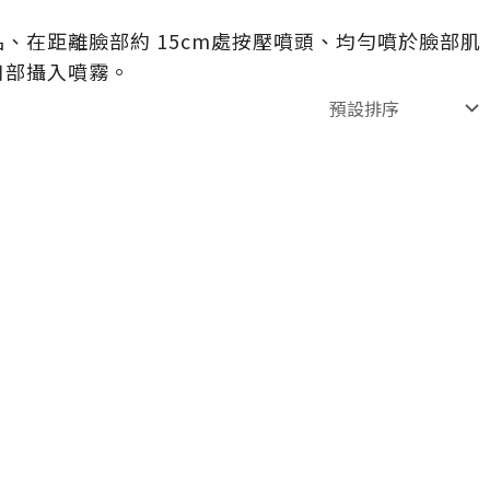
、在距離臉部約 15cm處按壓噴頭、均勻噴於臉部肌
口部攝入噴霧。