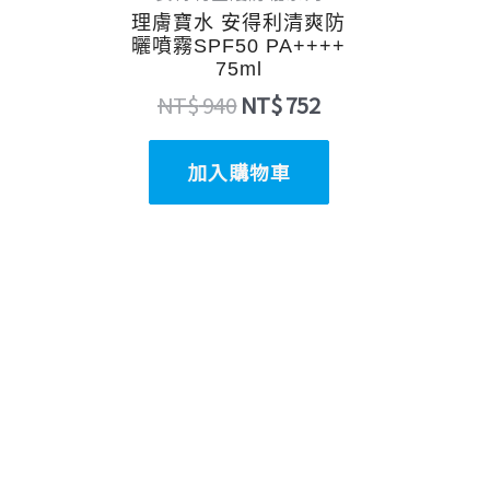
理膚寶水 安得利清爽防
曬噴霧SPF50 PA++++
75ml
NT$
940
NT$
752
加入購物車