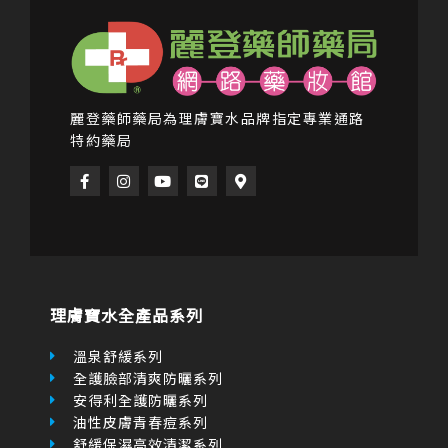
麗登藥師藥局為理膚寶水品牌指定專業通路
特約藥局
F
I
Y
L
M
a
n
o
i
a
c
s
u
n
p
e
t
t
e
-
b
a
u
m
o
g
b
a
o
r
e
r
k
a
k
-
m
e
f
r
理膚寶水全產品系列
-
a
l
溫泉舒緩系列
t
全護臉部清爽防曬系列
安得利全護防曬系列
油性皮膚青春痘系列
舒緩保濕高效清潔系列