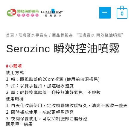
跳
搜
最
最
至
0
尋
低
高
主
關
價
價
要
內
鍵
格
格
首頁
/
理膚寶水專賣店
/ 商品標籤為 “理膚寶水 瞬效控油噴霧”
容
字
Serozinc 瞬效控油噴霧
:
#小藍噴
使用方式：
1. 噴：距離臉部約20cm噴灑 (使用前無須搖晃)
2. 拍：以雙手輕拍，加速吸收速度
3. 壓：輕輕按摩臉部，迎接無油好氣色，不脫妝
使用時機：
1. 白天化妝前使用，定妝噴霧讓妝感持久，清爽不脫妝一整天
2. 隨時補妝使用，妝感更輕盈透亮
3. 夜間保養使用，可以抑制臉部油脂分泌
顯示單一結果