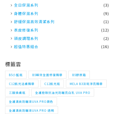
全日保濕系列
(3)
身體保濕系列
(9)
舒緩保濕高效清潔系列
(1)
表皮修復系列
(12)
頭皮調理系列
(2)
超值特惠組合
(16)
標籤雲
B5小藍瓶
B5瞬效全面修復精華
B5膠原霜
C12肌光活膚精華
C12肌光瓶
MELA B3淡斑淨亮精華
三酸煥膚瓶
全護極致抗油光防曬亮白乳 UVA PRO
全護清爽防曬液UVA PRO潤色
全護清爽防曬液UVA PRO 透明