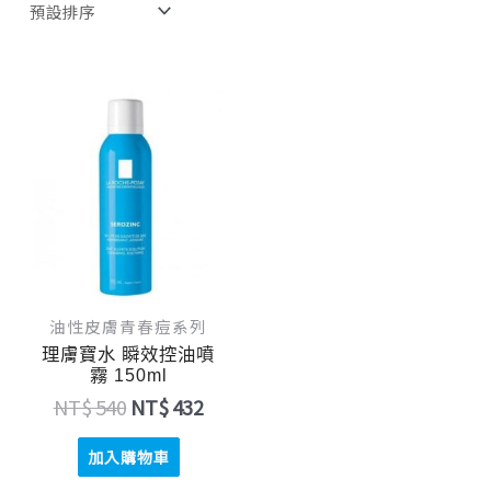
原
目
始
前
價
價
格：
格：
NT$ 540。
NT$ 432。
油性皮膚青春痘系列
理膚寶水 瞬效控油噴
霧 150ml
NT$
540
NT$
432
加入購物車