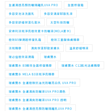
全護清透亮顏防曬隔離乳UVA PRO
全面修復霜
多容安泡沫洗面乳
多容安清潔卸妝乳液
多容安舒緩保濕化妝水
太空科技防曬
安得利淡斑淨亮極效夏卡防曬液(MELA夏卡)
極效B5彈潤超修復乳霜
極效三重酸煥膚精華
淡斑精華
清爽保濕卸妝潔膚水
溫泉舒緩噴液
理必佳極效滋潤霜
理膚寶水
理膚寶水 B5瞬效全面修復精華
理膚寶水 C12肌光活膚精華
理膚寶水 MELA B3淡斑淨亮精華
理膚寶水 全護極致抗油光防曬亮白乳 UVA PRO
理膚寶水 全護清爽防曬液UVA PRO潤色
理膚寶水 全護清爽防曬液UVA PRO 透明
理膚寶水 全護清透亮顏防曬隔離乳UVA PRO