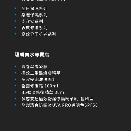
全日保濕系列
身體保濕系列
多容安系列
表皮修復系列
高效分子抗老系列
理膚寶水專賣店
青春潔膚凝膠
極效三重酸煥膚精華
多容安泡沫洗面乳
全面修復霜 100ml
B5彈潤修復精華 30ml
多容安超極效舒緩修護精華乳-輕潤型
全護清爽防曬液UVA PRO透明色SPF50