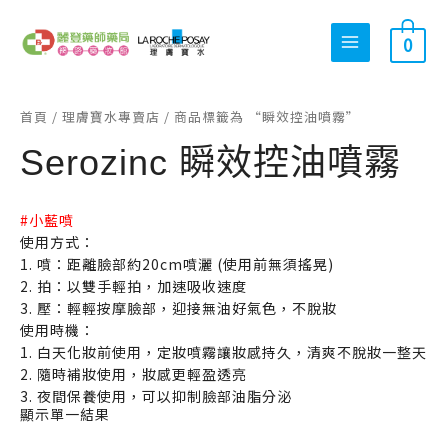
跳
搜
最
最
至
0
尋
低
高
主
關
價
價
要
內
鍵
格
格
首頁
/
理膚寶水專賣店
/ 商品標籤為 “瞬效控油噴霧”
容
字
Serozinc 瞬效控油噴霧
:
#小藍噴
使用方式：
1. 噴：距離臉部約20cm噴灑 (使用前無須搖晃)
2. 拍：以雙手輕拍，加速吸收速度
3. 壓：輕輕按摩臉部，迎接無油好氣色，不脫妝
使用時機：
1. 白天化妝前使用，定妝噴霧讓妝感持久，清爽不脫妝一整天
2. 隨時補妝使用，妝感更輕盈透亮
3. 夜間保養使用，可以抑制臉部油脂分泌
顯示單一結果