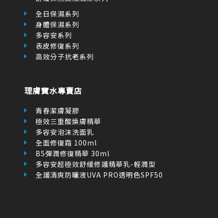
全日保濕系列
身體保濕系列
多容安系列
表皮修復系列
高效分子抗老系列
理膚寶水專賣店
青春潔膚凝膠
極效三重酸煥膚精華
多容安泡沫洗面乳
全面修復霜 100ml
B5彈潤修復精華 30ml
多容安超極效舒緩修護精華乳-輕潤型
全護清爽防曬液UVA PRO透明色SPF50