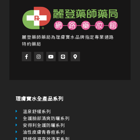
麗登藥師藥局為理膚寶水品牌指定專業通路
特約藥局
F
I
Y
L
M
a
n
o
i
a
c
s
u
n
p
e
t
t
e
-
b
a
u
m
o
g
b
a
o
r
e
r
k
a
k
-
m
e
f
r
理膚寶水全產品系列
-
a
l
溫泉舒緩系列
t
全護臉部清爽防曬系列
安得利全護防曬系列
油性皮膚青春痘系列
舒緩保濕高效清潔系列