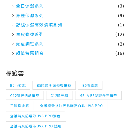
全日保濕系列
(3)
身體保濕系列
(9)
舒緩保濕高效清潔系列
(1)
表皮修復系列
(12)
頭皮調理系列
(2)
超值特惠組合
(16)
標籤雲
B5小藍瓶
B5瞬效全面修復精華
B5膠原霜
C12肌光活膚精華
C12肌光瓶
MELA B3淡斑淨亮精華
三酸煥膚瓶
全護極致抗油光防曬亮白乳 UVA PRO
全護清爽防曬液UVA PRO潤色
全護清爽防曬液UVA PRO 透明