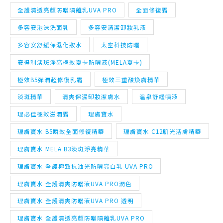
全護清透亮顏防曬隔離乳UVA PRO
全面修復霜
多容安泡沫洗面乳
多容安清潔卸妝乳液
多容安舒緩保濕化妝水
太空科技防曬
安得利淡斑淨亮極效夏卡防曬液(MELA夏卡)
極效B5彈潤超修復乳霜
極效三重酸煥膚精華
淡斑精華
清爽保濕卸妝潔膚水
溫泉舒緩噴液
理必佳極效滋潤霜
理膚寶水
理膚寶水 B5瞬效全面修復精華
理膚寶水 C12肌光活膚精華
理膚寶水 MELA B3淡斑淨亮精華
理膚寶水 全護極致抗油光防曬亮白乳 UVA PRO
理膚寶水 全護清爽防曬液UVA PRO潤色
理膚寶水 全護清爽防曬液UVA PRO 透明
理膚寶水 全護清透亮顏防曬隔離乳UVA PRO