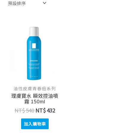
原
目
始
前
價
價
格：
格：
NT$ 540。
NT$ 432。
油性皮膚青春痘系列
理膚寶水 瞬效控油噴
霧 150ml
NT$
540
NT$
432
加入購物車