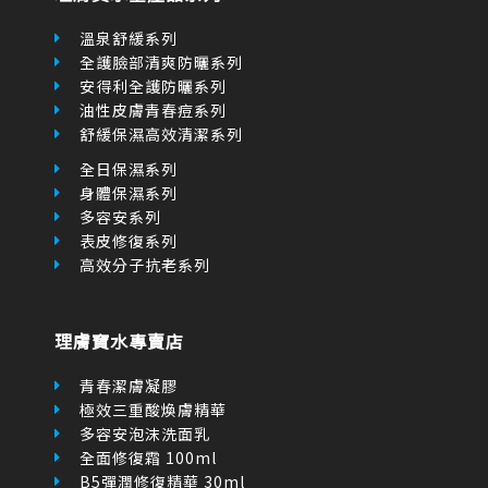
-
a
l
溫泉舒緩系列
t
全護臉部清爽防曬系列
安得利全護防曬系列
油性皮膚青春痘系列
舒緩保濕高效清潔系列
全日保濕系列
身體保濕系列
多容安系列
表皮修復系列
高效分子抗老系列
理膚寶水專賣店
青春潔膚凝膠
極效三重酸煥膚精華
多容安泡沫洗面乳
全面修復霜 100ml
B5彈潤修復精華 30ml