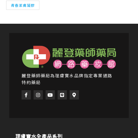
青春潔膚凝膠
麗登藥師藥局為理膚寶水品牌指定專業通路
特約藥局
F
I
Y
L
M
a
n
o
i
a
c
s
u
n
p
e
t
t
e
-
b
a
u
m
o
g
b
a
o
r
e
r
k
a
k
-
m
e
f
r
理膚寶水全產品系列