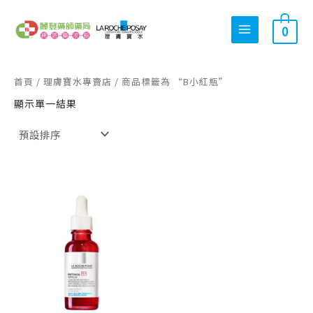
跳
搜
最
最
至
0
尋
低
高
主
關
價
價
要
內
鍵
格
格
首頁
/
理膚寶水專賣店
/ 商品標籤為 “B小紅瓶”
容
字
顯示單一結果
:
原
目
始
前
價
價
格：
格：
NT$ 1,840。
NT$ 1,472。