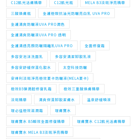
C12肌光活膚精華
C12肌光瓶
MELA B3淡斑淨亮精華
三酸煥膚瓶
全護極致抗油光防曬亮白乳 UVA PRO
全護清爽防曬液UVA PRO潤色
全護清爽防曬液UVA PRO 透明
全護清透亮顏防曬隔離乳UVA PRO
全面修復霜
多容安泡沫洗面乳
多容安清潔卸妝乳液
多容安舒緩保濕化妝水
太空科技防曬
安得利淡斑淨亮極效夏卡防曬液(MELA夏卡)
極效B5彈潤超修復乳霜
極效三重酸煥膚精華
淡斑精華
清爽保濕卸妝潔膚水
溫泉舒緩噴液
理必佳極效滋潤霜
理膚寶水
理膚寶水 B5瞬效全面修復精華
理膚寶水 C12肌光活膚精華
理膚寶水 MELA B3淡斑淨亮精華