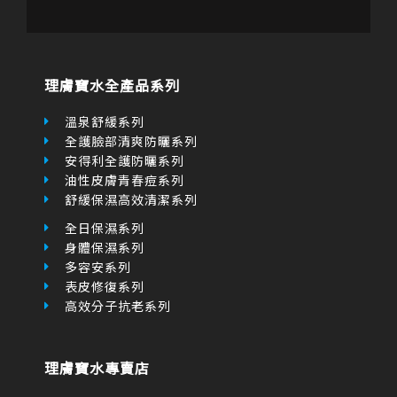
b
a
u
m
o
g
b
a
o
r
e
r
k
a
k
-
m
e
f
r
理膚寶水全產品系列
-
a
l
溫泉舒緩系列
t
全護臉部清爽防曬系列
安得利全護防曬系列
油性皮膚青春痘系列
舒緩保濕高效清潔系列
全日保濕系列
身體保濕系列
多容安系列
表皮修復系列
高效分子抗老系列
理膚寶水專賣店