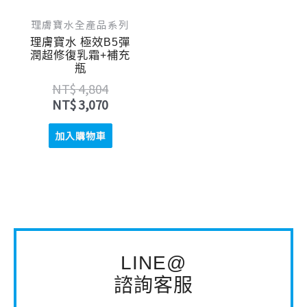
理膚寶水全產品系列
理膚寶水 極效B5彈
潤超修復乳霜+補充
瓶
NT$
4,804
NT$
3,070
加入購物車
LINE@
諮詢客服