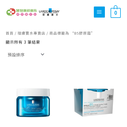
跳
搜
最
最
至
0
尋
低
高
主
關
價
價
要
內
鍵
格
格
首頁
/
理膚寶水專賣店
/ 商品標籤為 “B5膠原霜”
容
字
顯示所有 3 筆結果
:
原
目
原
目
始
前
始
前
價
價
價
價
格：
格：
格：
格：
NT$ 1,800。
NT$ 1,440。
NT$ 1,6
NT$ 1,2