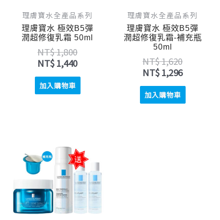
理膚寶水全產品系列
理膚寶水全產品系列
理膚寶水 極效B5彈
理膚寶水 極效B5彈
潤超修復乳霜 50ml
潤超修復乳霜-補充瓶
50ml
NT$
1,800
NT$
1,620
NT$
1,440
NT$
1,296
加入購物車
加入購物車
原
目
始
前
價
價
格：
格：
NT$ 4,804。
NT$ 3,070。