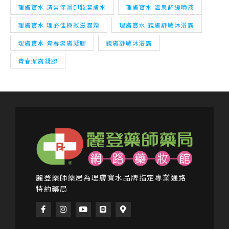
理膚寶水 清爽保濕卸妝潔膚水
理膚寶水 溫泉舒緩噴液
理膚寶水 理必佳極效滋潤霜
理膚寶水 親膚舒敏沐浴露
理膚寶水 青春潔膚凝膠
親膚舒敏沐浴露
青春潔膚凝膠
麗登藥師藥局為理膚寶水品牌指定專業通路
特約藥局
F
I
Y
L
M
a
n
o
i
a
c
s
u
n
p
e
t
t
e
-