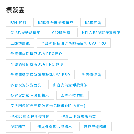
標籤雲
B5小藍瓶
B5瞬效全面修復精華
B5膠原霜
C12肌光活膚精華
C12肌光瓶
MELA B3淡斑淨亮精華
三酸煥膚瓶
全護極致抗油光防曬亮白乳 UVA PRO
全護清爽防曬液UVA PRO潤色
全護清爽防曬液UVA PRO 透明
全護清透亮顏防曬隔離乳UVA PRO
全面修復霜
多容安泡沫洗面乳
多容安清潔卸妝乳液
多容安舒緩保濕化妝水
太空科技防曬
安得利淡斑淨亮極效夏卡防曬液(MELA夏卡)
極效B5彈潤超修復乳霜
極效三重酸煥膚精華
淡斑精華
清爽保濕卸妝潔膚水
溫泉舒緩噴液