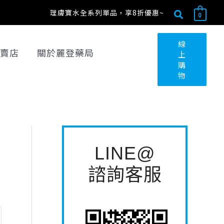
搜
搜
理膚寶水全系列單品，享8折優惠~
0
尋
尋
關
線
賣店
關於麗登藥局
上
鍵
購
字
物
:
LINE@
諮詢客服