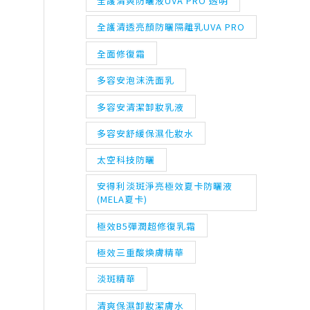
全護清爽防曬液UVA PRO 透明
全護清透亮顏防曬隔離乳UVA PRO
全面修復霜
多容安泡沫洗面乳
多容安清潔卸妝乳液
多容安舒緩保濕化妝水
太空科技防曬
安得利淡斑淨亮極效夏卡防曬液
(MELA夏卡)
極效B5彈潤超修復乳霜
極效三重酸煥膚精華
淡斑精華
清爽保濕卸妝潔膚水