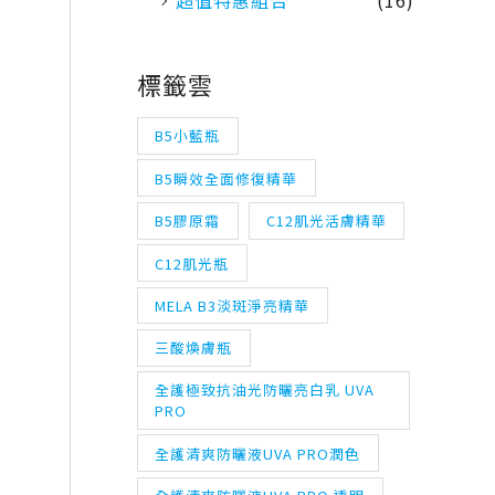
超值特惠組合
(16)
標籤雲
B5小藍瓶
B5瞬效全面修復精華
B5膠原霜
C12肌光活膚精華
C12肌光瓶
MELA B3淡斑淨亮精華
三酸煥膚瓶
全護極致抗油光防曬亮白乳 UVA
PRO
全護清爽防曬液UVA PRO潤色