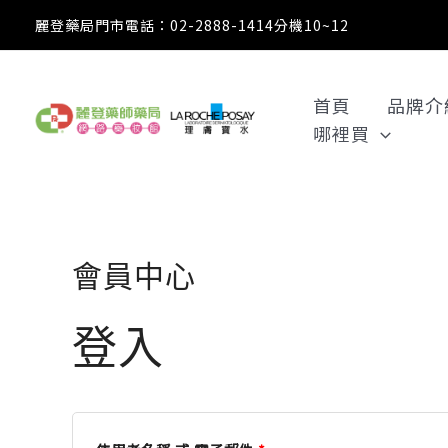
跳
必
必
麗登藥局門市電話：02-2888-1414分機10~12
至
填
填
主
要
首頁
品牌介
內
哪裡買
容
會員中心
登入