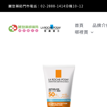
跳
麗登藥局門市電話：02-2888-1414分機10~12
至
主
要
首頁
品牌介
內
哪裡買
容