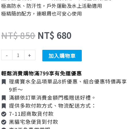
溫
極高防水、防汗性，戶外運動及水上活動適用
價
價
極精簡的配方，連眼周也可安心使用
和
極
效
NT$
850
NT$
680
格：
格：
防
曬
乳
-
+
加入購物車
NT$ 850。
NT$ 680。
SPF50+
50ml
輕鬆消費購物滿799享有免運優惠
數
理膚寶水全品項單品8折優惠、組合優惠特價再享
量
9折～
滿額依訂單消費金額門檻贈送好禮。
提供多款付款方式、物流配送方式：
7-11超商取貨付款
黑貓宅急便貨到付款