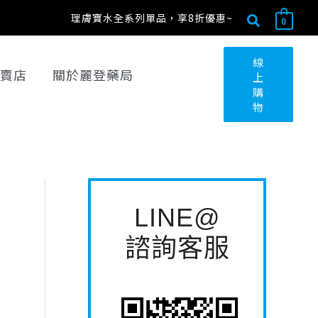
搜
搜
理膚寶水全系列單品，享8折優惠~
0
尋
尋
關
線
賣店
關於麗登藥局
上
鍵
購
字
物
:
LINE@
諮詢客服