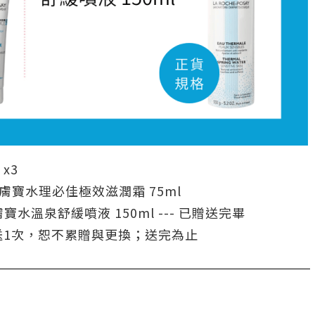
x3
理膚寶水理必佳極效滋潤霜 75ml
寶水溫泉舒緩噴液 150ml --- 已贈送完畢
送1次，恕不累贈與更換；送完為止