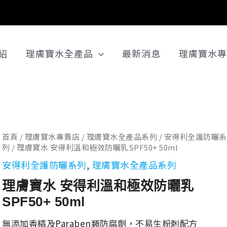
紹
理膚寶水全產品
最新消息
理膚寶水專
理
首頁
/
理膚寶水專賣店
/
理膚寶水全產品系列
/
安得利全護防曬系
列
/ 理膚寶水 安得利溫和極效防曬乳SPF50+ 50ml
原
目
膚
安得利全護防曬系列
,
理膚寶水全產品系列
寶
水
理膚寶水 安得利溫和極效防曬乳
安
始
前
SPF50+ 50ml
得
利
無添加香精及Paraben類防腐劑，不易生粉刺配方