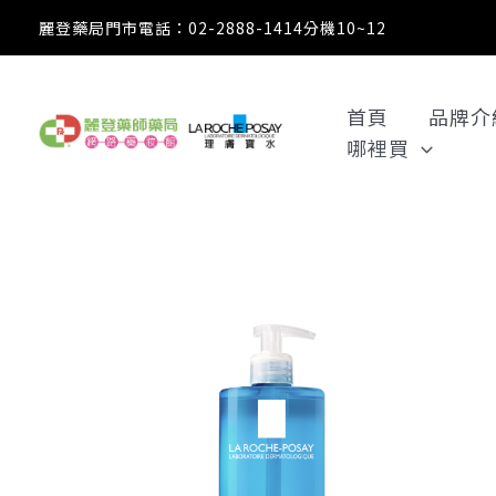
跳
麗登藥局門市電話：02-2888-1414分機10~12
至
主
要
首頁
品牌介
內
哪裡買
容