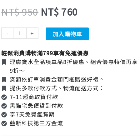
敏
價
價
NT$
950
NT$
760
沐
浴
露
-
+
加入購物車
格：
格：
750ml
數
輕鬆消費購物滿799享有免運優惠
量
理膚寶水全品項單品8折優惠、組合優惠特價再享
NT$ 950。
NT$ 760。
9折～
滿額依訂單消費金額門檻贈送好禮。
提供多款付款方式、物流配送方式：
7-11超商取貨付款
黑貓宅急便貨到付款
享7天免費鑑賞期
藍新科技第三方金流