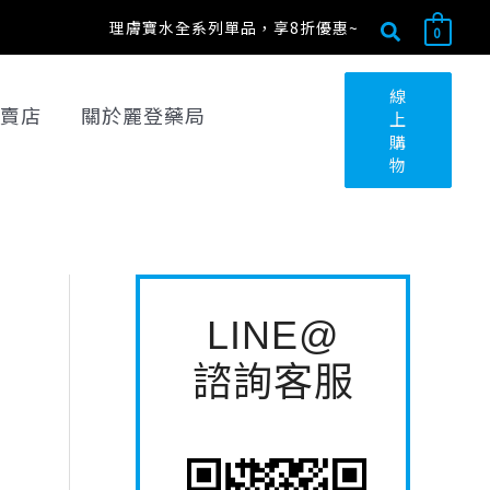
搜
搜
理膚寶水全系列單品，享8折優惠~
0
尋
尋
關
線
賣店
關於麗登藥局
上
鍵
購
字
物
:
LINE@
諮詢客服