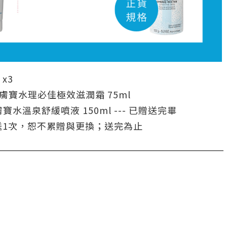
x3
理膚寶水理必佳極效滋潤霜 75ml
寶水溫泉舒緩噴液 150ml --- 已贈送完畢
送1次，恕不累贈與更換；送完為止