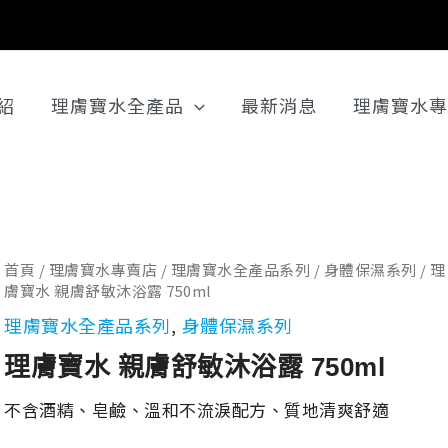
紹
理膚寶水全產品
最新消息
理膚寶水專
理
首頁
/
理膚寶水專賣店
/
理膚寶水全產品系列
/
身體保濕系列
/ 理
膚寶水 親膚舒敏沐浴露 750ml
原
目
膚
理膚寶水全產品系列
,
身體保濕系列
寶
水
理膚寶水 親膚舒敏沐浴露 750ml
親
始
前
不含酒精、皂鹼、溫和不流淚配方、質地清爽舒適
膚
舒