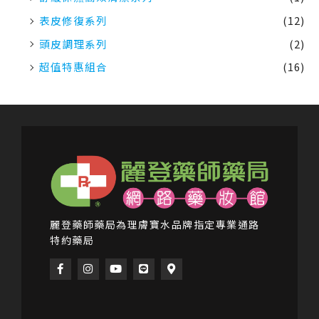
表皮修復系列
(12)
頭皮調理系列
(2)
超值特惠組合
(16)
麗登藥師藥局為理膚寶水品牌指定專業通路
特約藥局
F
I
Y
L
M
a
n
o
i
a
c
s
u
n
p
e
t
t
e
-
b
a
u
m
o
g
b
a