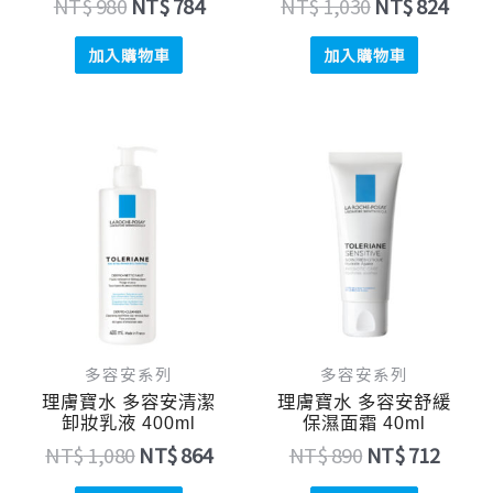
NT$
980
NT$
784
NT$
1,030
NT$
824
加入購物車
加入購物車
原
目
原
目
始
前
始
前
價
價
價
價
格：
格：
格：
格：
NT$ 1,080。
NT$ 864。
NT$ 890。
NT$ 
多容安系列
多容安系列
理膚寶水 多容安清潔
理膚寶水 多容安舒緩
卸妝乳液 400ml
保濕面霜 40ml
NT$
1,080
NT$
864
NT$
890
NT$
712