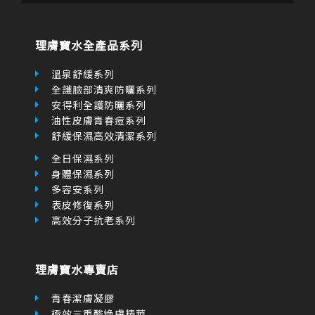
o
r
e
r
k
a
k
-
m
e
f
r
理膚寶水全產品系列
-
a
l
溫泉舒緩系列
t
全護臉部清爽防曬系列
安得利全護防曬系列
油性皮膚青春痘系列
舒緩保濕高效清潔系列
全日保濕系列
身體保濕系列
多容安系列
表皮修復系列
高效分子抗老系列
理膚寶水專賣店
青春潔膚凝膠
極效三重酸煥膚精華