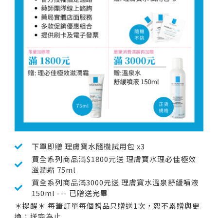
下單即贈 理膚寶水隨機試用包 x3
買全系列商品滿$1800元送 理膚寶水理必佳極效
滋潤霜 75ml
買全系列商品滿3000元送 理膚寶水溫泉舒緩噴液
150ml --- 已贈送完畢
＊提醒＊ 每筆訂單每個贈品只贈送1次，恕不累贈與更
換；送完為止