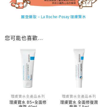
麗登藥妝 – La Roche-Posay 理膚寶水
您可能也喜歡…
原
目
原
目
始
前
始
前
價
價
價
價
格：
格：
格：
格：
NT$ 490。
NT$ 392。
NT$ 420。
NT$ 
理膚寶水全產品系列
理膚寶水全產品系列
理膚寶水 B5+全面修
理膚寶水 全面修復潤
復霜 40ml
唇膏 7.5ml