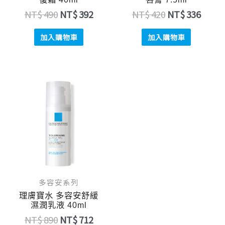
NT$
490
NT$
392
NT$
420
NT$
336
加入購物車
加入購物車
原
目
始
前
價
價
格：
格：
NT$ 890。
NT$ 712。
多容安系列
理膚寶水 多容安舒緩
濕潤乳液 40ml
NT$
890
NT$
712