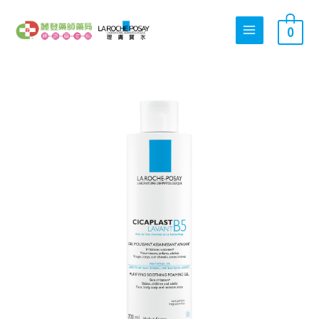
跳
搜
至
0
尋
主
關
要
內
鍵
理
容
字
原
目
膚
:
寶
水
B5
始
前
全
面
修
復
價
價
保
濕
潔
膚
格：
格：
露
200ml
數