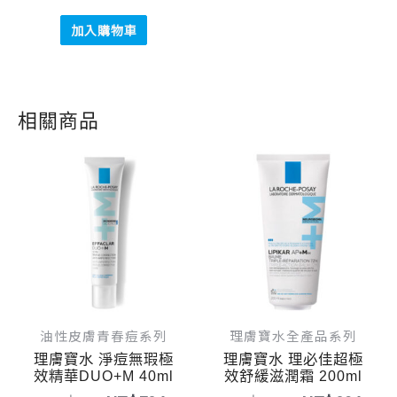
加入購物車
相關商品
原
目
原
目
始
前
始
前
價
價
價
價
格：
格：
格：
格：
NT$ 980。
NT$ 784。
NT$ 1,030。
NT$ 
油性皮膚青春痘系列
理膚寶水全產品系列
理膚寶水 淨痘無瑕極
理膚寶水 理必佳超極
效精華DUO+M 40ml
效舒緩滋潤霜 200ml