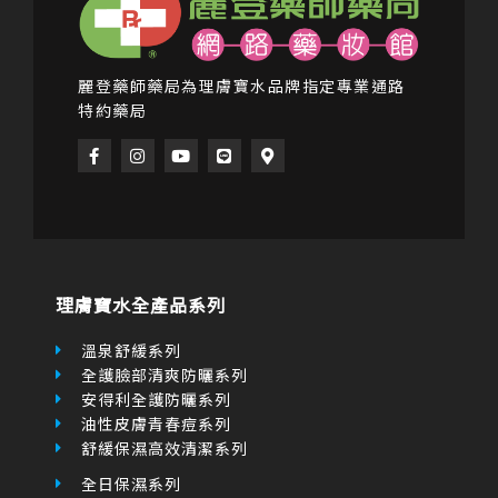
麗登藥師藥局為理膚寶水品牌指定專業通路
特約藥局
F
I
Y
L
M
a
n
o
i
a
c
s
u
n
p
e
t
t
e
-
b
a
u
m
o
g
b
a
o
r
e
r
k
a
k
-
m
e
f
r
理膚寶水全產品系列
-
a
l
溫泉舒緩系列
t
全護臉部清爽防曬系列
安得利全護防曬系列
油性皮膚青春痘系列
舒緩保濕高效清潔系列
全日保濕系列