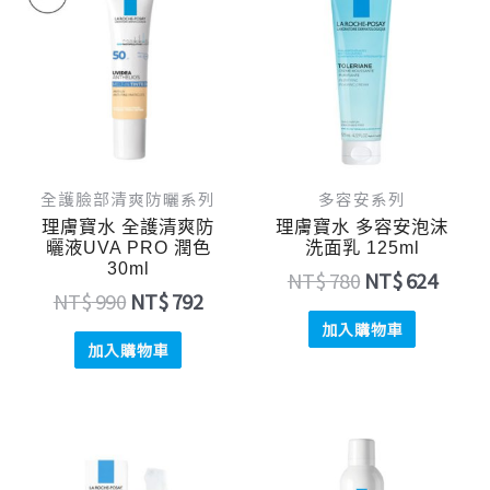
始
前
始
前
價
價
價
價
格：
格：
格：
格：
NT$ 990。
NT$ 792。
NT$ 780。
NT$ 
全護臉部清爽防曬系列
多容安系列
理膚寶水 全護清爽防
理膚寶水 多容安泡沫
曬液UVA PRO 潤色
洗面乳 125ml
30ml
NT$
780
NT$
624
NT$
990
NT$
792
加入購物車
加入購物車
原
目
原
目
始
前
始
前