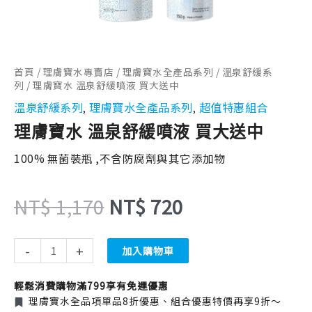
NT$ 1,170。
NT$ 720。
首頁
/
理膚寶水專賣店
/
理膚寶水全產品系列
/
溫泉舒緩系
列
/ 理膚寶水 溫泉舒緩噴液 買大送中
溫泉舒緩系列
理膚寶水全產品系列
超值特惠組合
,
,
理膚寶水 溫泉舒緩噴液 買大送中
100% 無菌裝瓶 ,不含防腐劑與其它添加物
NT$
1,170
NT$
720
-
+
加入購物車
輕鬆消費購物滿799享有免運優惠
理膚寶水全品項單品8折優惠、組合優惠特價再享9折～