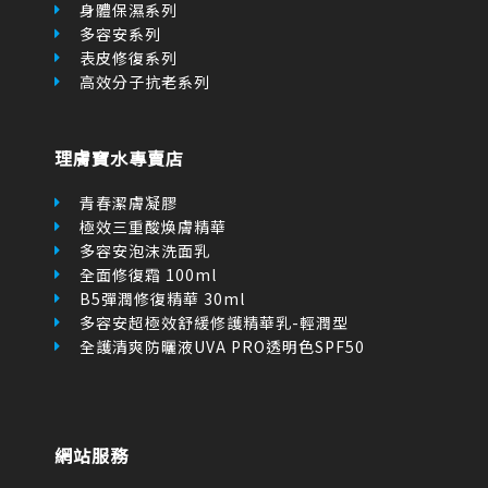
身體保濕系列
多容安系列
表皮修復系列
高效分子抗老系列
理膚寶水專賣店
青春潔膚凝膠
極效三重酸煥膚精華
多容安泡沫洗面乳
全面修復霜 100ml
B5彈潤修復精華 30ml
多容安超極效舒緩修護精華乳-輕潤型
全護清爽防曬液UVA PRO透明色SPF50
網站服務