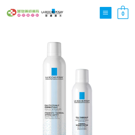
跳
搜
至
0
尋
主
關
要
內
鍵
理
容
字
原
目
膚
:
寶
水
溫
始
前
泉
舒
緩
噴
價
價
液
買
大
送
格：
格：
中
數
量