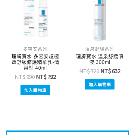
價
價
價
價
格：
格：
格：
格：
NT$ 990。
NT$ 792。
NT$ 720。
NT$ 
多容安系列
溫泉舒緩系列
理膚寶水 多容安超極
理膚寶水 溫泉舒緩噴
效舒緩修護精華乳-清
液 300ml
爽型 40ml
NT$
720
NT$
632
NT$
990
NT$
792
加入購物車
加入購物車