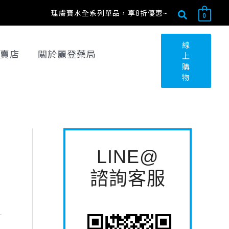
搜
搜
理膚寶水全系列單品，享8折優惠~
0
尋
尋
關
線
賣店
關於麗登藥局
上
鍵
購
字
物
:
LINE@
諮詢客服