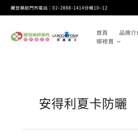
跳
麗登藥局門市電話：02-2888-1414分機10~12
至
主
要
首頁
品牌介
內
哪裡買
容
安得利夏卡防曬