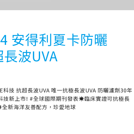
24 安得利夏卡防曬
超長波UVA
NE科技 抗超長波UVA 唯一抗極長波UVA 防曬濾劑30年
曬科技新上市! #全球國際期刊發表☀臨床實證可抗極長
 ☀全新海洋友善配方，珍愛地球