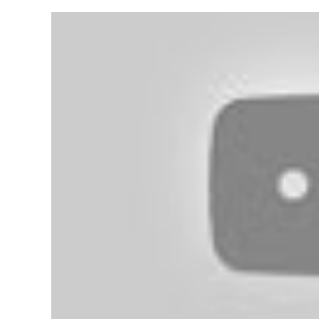
理
膚
寶
水
NEW2024
安
得
利
夏
卡
防
曬
UVMUNE
科
技