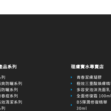
產品系列
理膚寶水專賣店
系列
青春潔膚凝膠
清爽防曬系列
極效三重酸煥膚精
護防曬系列
多容安泡沫洗面乳
青春痘系列
全面修復霜 100m
高效清潔系列
B5彈潤修復精華
系列
30ml