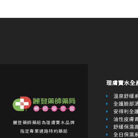
理膚寶水全
溫泉舒緩
全護臉部
安得利全
油性皮膚
麗登藥師藥局為理膚寶水品牌
舒緩保濕
指定專業通路特約藥局
全日保濕