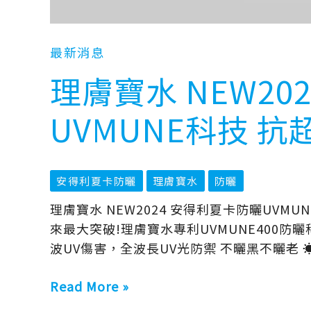
抗
超
長
最新消息
波
理膚寶水 NEW20
UVA
UVMUNE科技 抗
安得利夏卡防曬
理膚寶水
防曬
理膚寶水 NEW2024 安得利夏卡防曬UVMU
來最大突破!理膚寶水專利UVMUNE400防
波UV傷害，全波長UV光防禦 不曬黑不曬老
Read More »