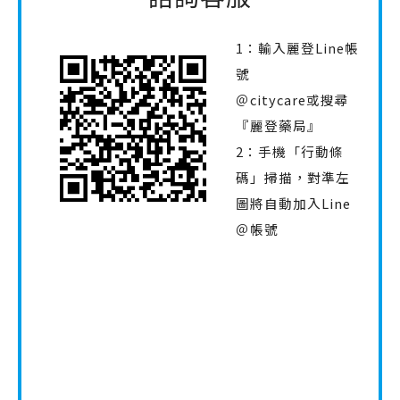
1：輸入麗登Line帳
號
＠citycare或搜尋
『麗登藥局』
2：手機「行動條
碼」掃描，對準左
圖將自動加入Line
＠帳號
營業服務時間
平日上班時間
週一～週五 10:00～22:00
例假日上班時間