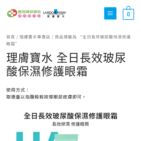
跳
搜
最
最
至
0
尋
低
高
主
關
價
價
要
內
鍵
格
格
首頁
/
理膚寶水專賣店
/ 商品標籤為 “全日長效玻尿酸保濕修護
容
字
眼霜”
:
理膚寶水 全日長效玻尿
酸保濕修護眼霜
使用方式：
取適量以指腹輕輕按摩眼部皮膚即可。