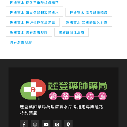
理膚寶水 理必佳極效滋潤霜
理膚寶水 親膚舒敏沐浴露
理膚寶水 青春潔膚凝膠
親膚舒敏沐浴露
青春潔膚凝膠
麗登藥師藥局為理膚寶水品牌指定專業通路
特約藥局
F
I
Y
L
M
a
n
o
i
a
c
s
u
n
p
e
t
t
e
-
b
a
u
m
o
g
b
a
o
r
e
r