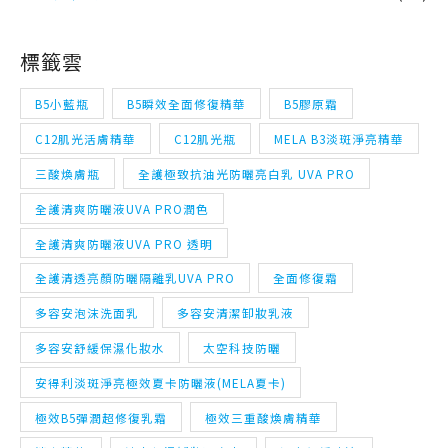
B5小藍瓶
B5瞬效全面修復精華
B5膠原霜
C12肌光活膚精華
C12肌光瓶
MELA B3淡斑淨亮精華
三酸煥膚瓶
全護極致抗油光防曬亮白乳 UVA PRO
全護清爽防曬液UVA PRO潤色
全護清爽防曬液UVA PRO 透明
全護清透亮顏防曬隔離乳UVA PRO
全面修復霜
多容安泡沫洗面乳
多容安清潔卸妝乳液
多容安舒緩保濕化妝水
太空科技防曬
安得利淡斑淨亮極效夏卡防曬液(MELA夏卡)
極效B5彈潤超修復乳霜
極效三重酸煥膚精華
淡斑精華
清爽保濕卸妝潔膚水
溫泉舒緩噴液
理必佳極效滋潤霜
理膚寶水
理膚寶水 B5瞬效全面修復精華
理膚寶水 C12肌光活膚精華