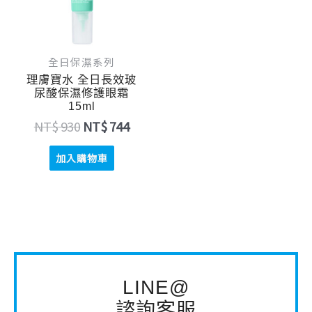
全日保濕系列
理膚寶水 全日長效玻
尿酸保濕修護眼霜
15ml
NT$
930
NT$
744
加入購物車
LINE@
諮詢客服