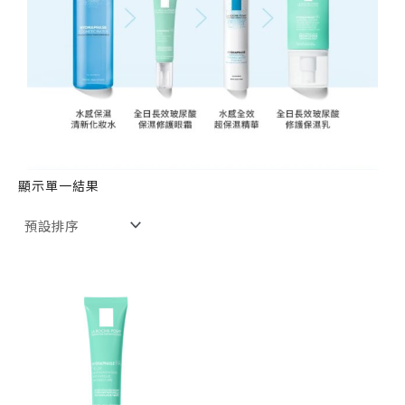
顯示單一結果
原
目
始
前
價
價
格：
格：
NT$ 930。
NT$ 744。