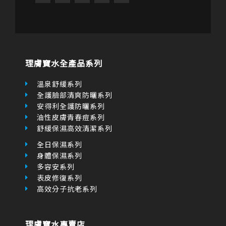
k
a
k
-
m
e
f
r
理膚寶水全產品系列
-
a
l
溫泉舒緩系列
t
全護臉部清爽防曬系列
安得利全護防曬系列
油性皮膚青春痘系列
舒緩保濕高效清潔系列
全日保濕系列
身體保濕系列
多容安系列
表皮修復系列
高效分子抗老系列
理膚寶水專賣店
青春潔膚凝膠
極效三重酸煥膚精華