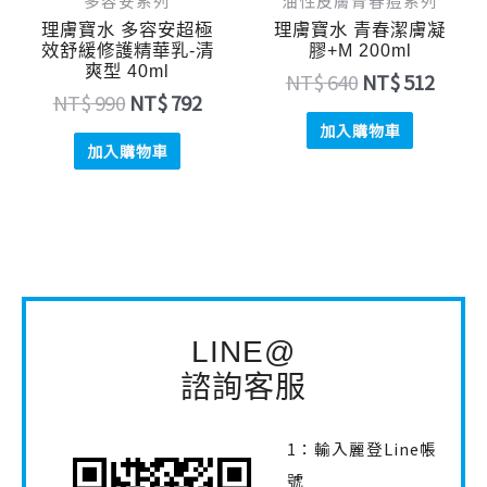
多容安系列
油性皮膚青春痘系列
理膚寶水 多容安超極
理膚寶水 青春潔膚凝
效舒緩修護精華乳-清
膠+M 200ml
爽型 40ml
NT$
640
NT$
512
NT$
990
NT$
792
加入購物車
加入購物車
LINE@
諮詢客服
1：輸入麗登Line帳
號