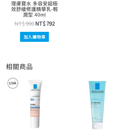
理膚寶水 多容安超極
效舒緩修護精華乳-輕
潤型 40ml
NT$
990
NT$
792
加入購物車
相關商品
原
目
原
目
始
前
始
前
價
價
價
價
格：
格：
格：
格：
NT$ 990。
NT$ 792。
NT$ 780。
NT$ 