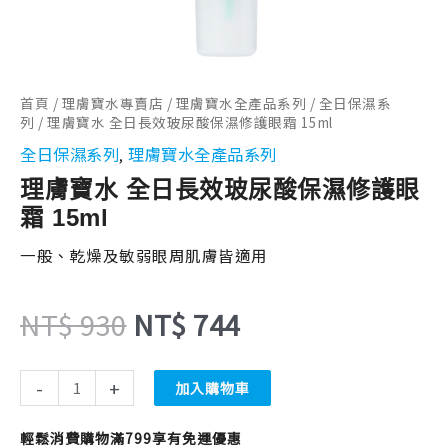
NT$ 930。
NT$ 744。
霜
15ml
數
量
首頁
/
理膚寶水專賣店
/
理膚寶水全產品系列
/
全日保濕系
列
/ 理膚寶水 全日長效玻尿酸保濕修護眼霜 15ml
全日保濕系列
理膚寶水全產品系列
,
理膚寶水 全日長效玻尿酸保濕修護眼
霜 15ml
一般、乾燥及敏弱眼周肌膚皆適用
NT$
930
NT$
744
-
+
加入購物車
輕鬆消費購物滿799享有免運優惠