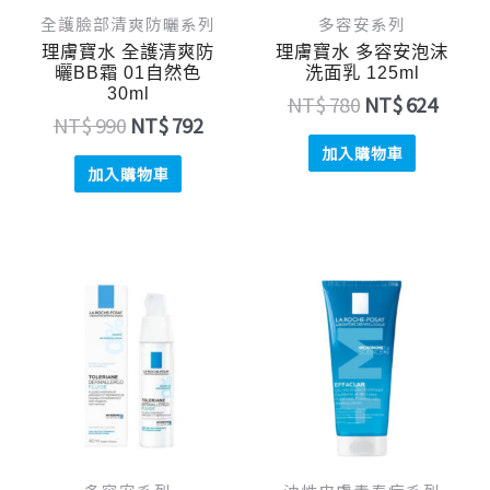
全護臉部清爽防曬系列
多容安系列
理膚寶水 全護清爽防
理膚寶水 多容安泡沫
曬BB霜 01自然色
洗面乳 125ml
30ml
NT$
780
NT$
624
NT$
990
NT$
792
加入購物車
加入購物車
原
目
原
目
始
前
始
前
價
價
價
價
格：
格：
格：
格：
NT$ 990。
NT$ 792。
NT$ 640。
NT$ 