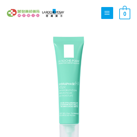
跳
搜
至
0
尋
主
關
要
內
鍵
理
容
字
原
目
膚
:
寶
水
全
始
前
日
長
效
玻
價
價
尿
酸
保
濕
格：
格：
修
護
眼