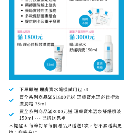
下單即贈 理膚寶水隨機試用包 x3
買全系列商品滿$1800元送 理膚寶水理必佳極效
滋潤霜 75ml
買全系列商品滿3000元送 理膚寶水溫泉舒緩噴液
150ml --- 已贈送完畢
＊提醒＊ 每筆訂單每個贈品只贈送1次，恕不累贈與更
換；送完為止