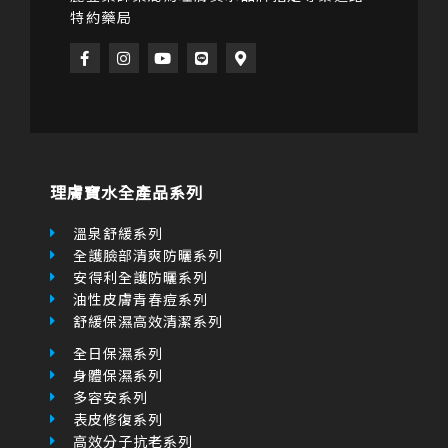
特約藥局
F
I
Y
L
M
a
n
o
i
a
c
s
u
n
p
e
t
t
e
-
b
a
u
m
o
g
b
a
o
r
e
r
k
a
k
-
m
e
f
r
理膚寶水全產品系列
-
a
l
溫泉舒緩系列
t
全護臉部清爽防曬系列
安得利全護防曬系列
油性皮膚青春痘系列
舒緩保濕高效清潔系列
全日保濕系列
身體保濕系列
多容安系列
表皮修復系列
高效分子抗老系列