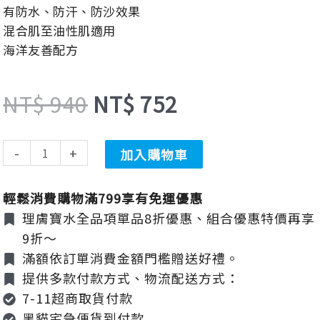
有防水、防汗、防沙效果
控
價
價
混合肌至油性肌適用
油
海洋友善配方
防
曬
格：
格：
液
NT$
940
NT$
752
50ml
數
NT$ 940。
NT$ 752。
-
+
量
加入購物車
輕鬆消費購物滿799享有免運優惠
理膚寶水全品項單品8折優惠、組合優惠特價再享
9折～
滿額依訂單消費金額門檻贈送好禮。
提供多款付款方式、物流配送方式：
7-11超商取貨付款
黑貓宅急便貨到付款