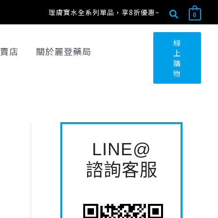
搜
搜
理膚寶水全系列單品，享8折優惠~
0
尋
尋
關
線
賣店
關於麗登藥局
上
鍵
購
字
物
:
LINE@
諮詢客服