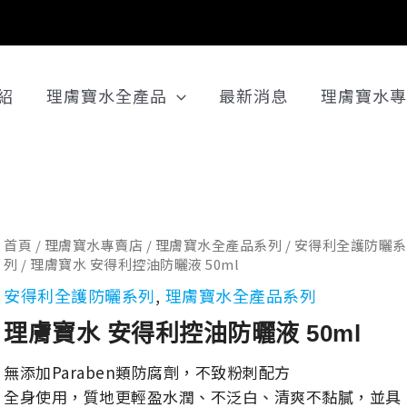
紹
理膚寶水全產品
最新消息
理膚寶水專
理
首頁
/
理膚寶水專賣店
/
理膚寶水全產品系列
/
安得利全護防曬系
列
/ 理膚寶水 安得利控油防曬液 50ml
原
目
膚
安得利全護防曬系列
,
理膚寶水全產品系列
寶
水
理膚寶水 安得利控油防曬液 50ml
安
始
前
無添加Paraben類防腐劑，不致粉刺配方
得
全身使用，質地更輕盈水潤、不泛白、清爽不黏膩，並具
利