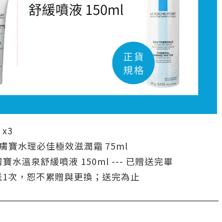
x3
理膚寶水理必佳極效滋潤霜 75ml
寶水溫泉舒緩噴液 150ml --- 已贈送完畢
送1次，恕不累贈與更換；送完為止