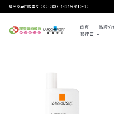
跳
麗登藥局門市電話：02-2888-1414分機10~12
至
主
要
首頁
品牌介
內
哪裡買
容