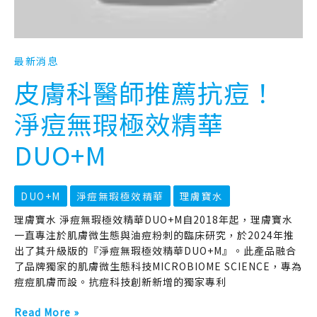
痘！
淨
痘
無
最新消息
瑕
皮膚科醫師推薦抗痘！
極
效
淨痘無瑕極效精華
精
華
DUO+M
DUO+M
DUO+M
淨痘無瑕極效精華
理膚寶水
理膚寶水 淨痘無瑕極效精華DUO+M自2018年起，理膚寶水
一直專注於肌膚微生態與油痘粉刺的臨床研究，於2024年推
出了其升級版的『淨痘無瑕極效精華DUO+M』。此產品融合
了品牌獨家的肌膚微生態科技MICROBIOME SCIENCE，專為
痘痘肌膚而設。抗痘科技創新新增的獨家專利
Read More »