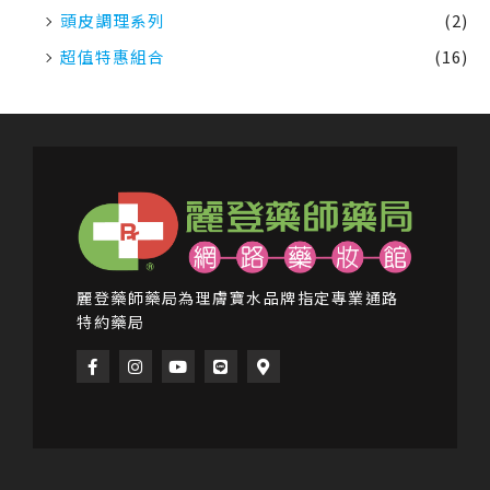
頭皮調理系列
(2)
超值特惠組合
(16)
麗登藥師藥局為理膚寶水品牌指定專業通路
特約藥局
F
I
Y
L
M
a
n
o
i
a
c
s
u
n
p
e
t
t
e
-
b
a
u
m
o
g
b
a
o
r
e
r
k
a
k
-
m
e