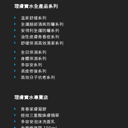
f
r
理膚寶水全產品系列
-
a
l
溫泉舒緩系列
t
全護臉部清爽防曬系列
安得利全護防曬系列
油性皮膚青春痘系列
舒緩保濕高效清潔系列
全日保濕系列
身體保濕系列
多容安系列
表皮修復系列
高效分子抗老系列
理膚寶水專賣店
青春潔膚凝膠
極效三重酸煥膚精華
多容安泡沫洗面乳
全面修復霜 100ml