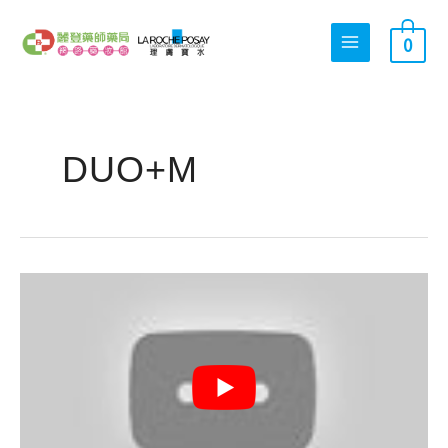
跳
搜
至
0
尋
主
關
要
內
鍵
容
字
:
DUO+M
皮
膚
科
醫
師
推
薦
抗