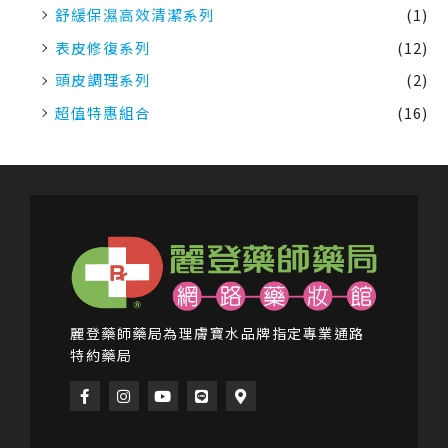
舒緩保濕高效清潔系列
(1)
表皮修復系列
(12)
頭皮調理系列
(2)
超值特惠組合
(16)
麗登藥師藥局為理膚寶水品牌指定專業通路
特約藥局
F
I
Y
L
M
a
n
o
i
a
c
s
u
n
p
e
t
t
e
-
b
a
u
m