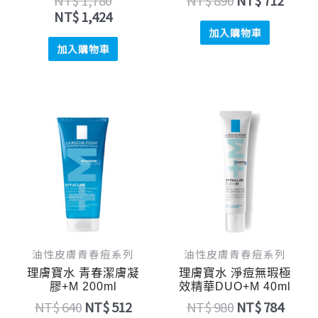
NT$
1,780
NT$
890
NT$
712
NT$
1,424
加入購物車
加入購物車
原
目
原
目
始
前
始
前
價
價
價
價
格：
格：
格：
格：
NT$ 640。
NT$ 512。
NT$ 980。
NT$ 
油性皮膚青春痘系列
油性皮膚青春痘系列
理膚寶水 青春潔膚凝
理膚寶水 淨痘無瑕極
膠+M 200ml
效精華DUO+M 40ml
NT$
640
NT$
512
NT$
980
NT$
784