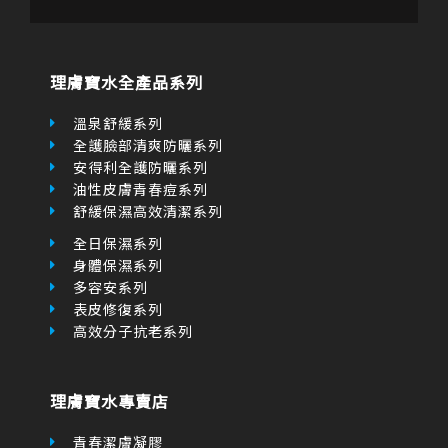
o
g
b
a
o
r
e
r
k
a
k
-
m
e
f
r
理膚寶水全產品系列
-
a
l
溫泉舒緩系列
t
全護臉部清爽防曬系列
安得利全護防曬系列
油性皮膚青春痘系列
舒緩保濕高效清潔系列
全日保濕系列
身體保濕系列
多容安系列
表皮修復系列
高效分子抗老系列
理膚寶水專賣店
青春潔膚凝膠