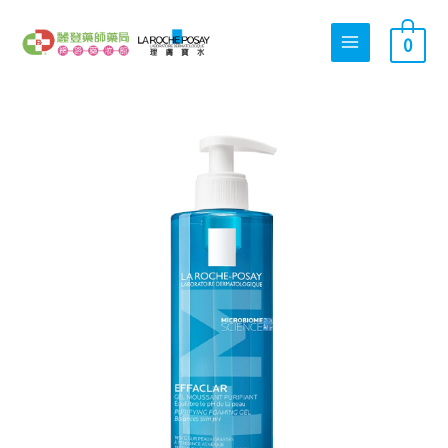
跳
搜
至
0
尋
主
關
要
內
鍵
理
容
字
原
目
膚
:
寶
水
青
始
前
春
潔
膚
凝
價
價
膠
+M
400ml
數
格：
格：
量