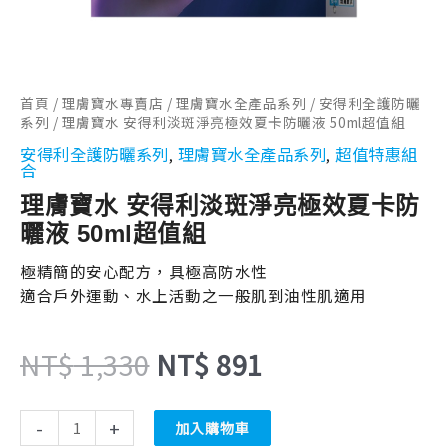
NT$ 1,330。
NT$ 891。
曬
液
50ml
超
首頁
/
理膚寶水專賣店
/
理膚寶水全產品系列
/
安得利全護防曬
值
系列
/ 理膚寶水 安得利淡斑淨亮極效夏卡防曬液 50ml超值組
組
安得利全護防曬系列
理膚寶水全產品系列
超值特惠組
數
,
,
合
量
理膚寶水 安得利淡斑淨亮極效夏卡防
曬液 50ml超值組
極精簡的安心配方，具極高防水性
適合戶外運動、水上活動之一般肌到油性肌適用
NT$
1,330
NT$
891
-
+
加入購物車