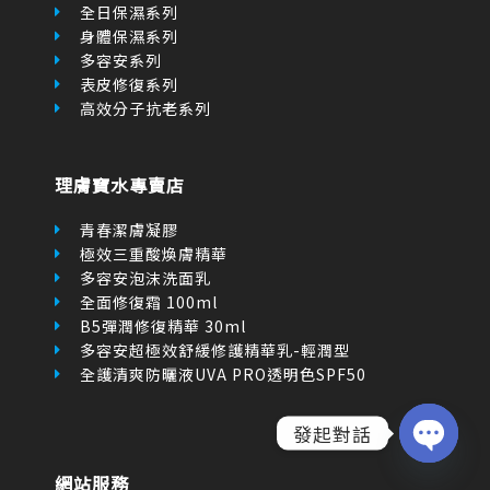
全日保濕系列
身體保濕系列
多容安系列
表皮修復系列
高效分子抗老系列
理膚寶水專賣店
青春潔膚凝膠
極效三重酸煥膚精華
多容安泡沫洗面乳
全面修復霜 100ml
B5彈潤修復精華 30ml
多容安超極效舒緩修護精華乳-輕潤型
全護清爽防曬液UVA PRO透明色SPF50
發起對話
OPEN
網站服務
CHATY