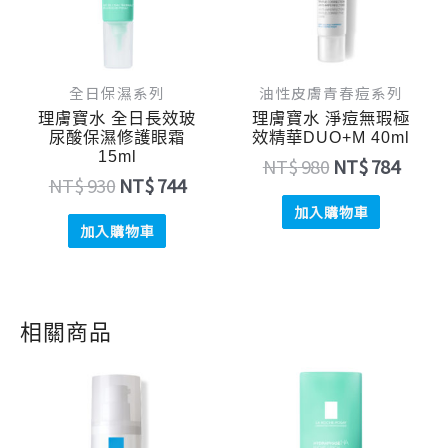
全日保濕系列
油性皮膚青春痘系列
理膚寶水 全日長效玻
理膚寶水 淨痘無瑕極
尿酸保濕修護眼霜
效精華DUO+M 40ml
15ml
NT$
980
NT$
784
NT$
930
NT$
744
加入購物車
加入購物車
相關商品
原
目
原
目
始
前
始
前
價
價
價
價
格：
格：
格：
格：