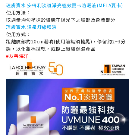
理膚寶水 安得利淡斑淨亮極效夏卡防曬液(MELA夏卡)
使用方法：
取適量均勻塗抹於曝曬在陽光下之臉部及身體部分
理膚寶水 溫泉舒緩噴液
使用方式：
距離臉部約20cm灑噴(使用前無須搖晃)，停留約2~3分
鐘，以化妝棉拭乾，或擦上後續保濕產品
#友善海洋