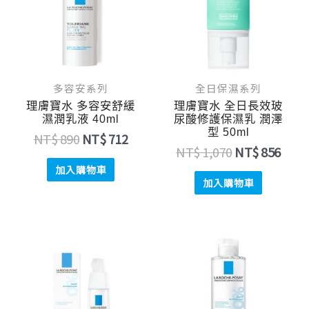
NT$ 890。
NT$ 712。
NT$ 1,070。
NT$ 
多容安系列
全日保濕系列
理膚寶水 多容安舒緩
理膚寶水 全日長效玻
濕潤乳液 40ml
尿酸修護保濕乳 潤澤
型 50ml
NT$
890
NT$
712
NT$
1,070
NT$
856
加入購物車
加入購物車
原
目
原
目
始
前
始
前
價
價
價
價
格：
格：
格：
格：
NT$ 990。
NT$ 792。
NT$ 980。
NT$ 