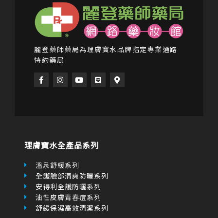
麗登藥師藥局為理膚寶水品牌指定專業通路
特約藥局
F
I
Y
L
M
a
n
o
i
a
c
s
u
n
p
e
t
t
e
-
b
a
u
m
o
g
b
a
o
r
e
r
k
a
k
-
m
e
f
r
理膚寶水全產品系列
-
a
l
溫泉舒緩系列
t
全護臉部清爽防曬系列
安得利全護防曬系列
油性皮膚青春痘系列
舒緩保濕高效清潔系列