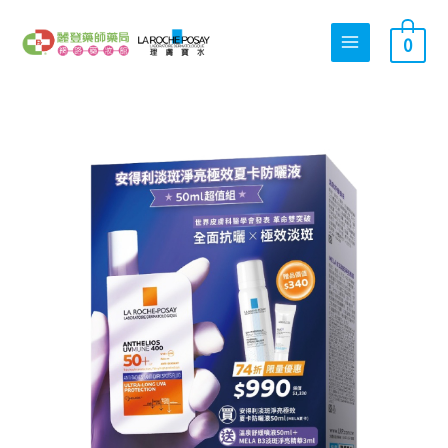
跳
搜
至
0
尋
主
關
要
內
鍵
理
容
字
原
目
膚
:
寶
水
安
始
前
得
利
淡
斑
價
價
淨
亮
極
效
格：
格：
夏
卡
防