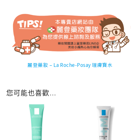
麗登藥妝 – La Roche-Posay 理膚寶水
您可能也喜歡…
原
目
原
目
始
前
始
前
價
價
價
價
格：
格：
格：
格：
NT$ 930。
NT$ 744。
NT$ 980。
NT$ 